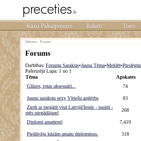
Sākums
Forums
>
Forums
Darbības:
Forumu Saraksts
•
Jauna Tēma
•
Meklēt
•
Pieslēgti
Pašreizējā Lapa:
1 no 1
Tēma
Apskates
Glāzes, rotas aksesuāri...
74
Jaunu sarakstu sexy Vīriešu apģērbs
83
Ziedi ar piegādi visā Latvijā!Ienāc - pasūti -
268
mēs piegādājam!
Diplomi amatiem!
7,419
Piedāvāju kāzām amatu diplomiņus.
318