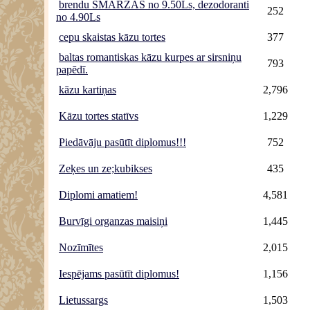
brendu SMARŽAS no 9.50Ls, dezodoranti
252
no 4.90Ls
cepu skaistas kāzu tortes
377
baltas romantiskas kāzu kurpes ar sirsniņu
793
papēdī.
kāzu kartiņas
2,796
Kāzu tortes statīvs
1,229
Piedāvāju pasūtīt diplomus!!!
752
Zeķes un ze;kubikses
435
Diplomi amatiem!
4,581
Burvīgi organzas maisiņi
1,445
Nozīmītes
2,015
Iespējams pasūtīt diplomus!
1,156
Lietussargs
1,503