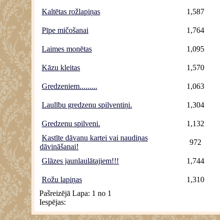
Kaltētas rožlapiņas
1,587
Pīpe mičošanai
1,764
Laimes monētas
1,095
Kāzu kleitas
1,570
Gredzeniem.........
1,063
Laulību gredzenu spilventiņi.
1,304
Gredzenu spilveni.
1,132
Kastīte dāvanu kartei vai naudiņas
972
dāvināšanai!
Glāzes jaunlaulātajiem!!!
1,744
Rožu lapiņas
1,310
Pašreizējā Lapa:
1 no 1
Iespējas: