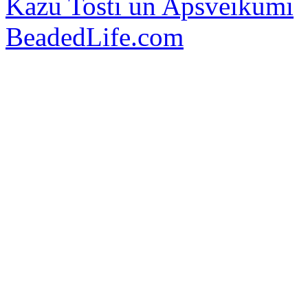
Kāzu Tosti un Apsveikumi
BeadedLife.com