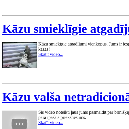
Kāzu smieklīgie atgadī
Kāzu smiekīgie atgadījumi vienkopus. Jums ir iesp
kāzas!
Skatīt video...
Kāzu valša netradicionā
Šis video noteikti ļaus jums pasmaidīt par brīnišķ
pāra īpašais priekšnesums.
Skatīt video...