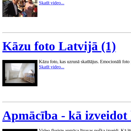
Skatīt video...
Kāzu foto Latvijā (1)
Kāzu foto, kas uzrunā skatītājus. Emocionāli foto
Skatīt video...
Apmācība - kā izveidot 
Video floriste apmāca līgavas pušķa izveidi. Kā l