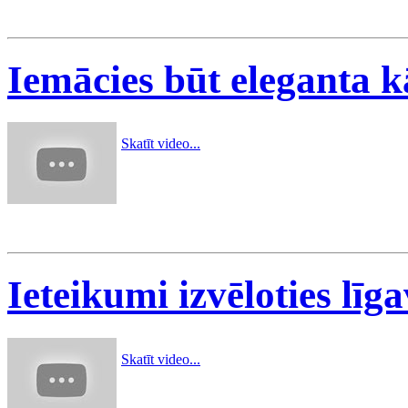
Iemācies būt eleganta kā
Skatīt video...
Ieteikumi izvēloties līg
Skatīt video...