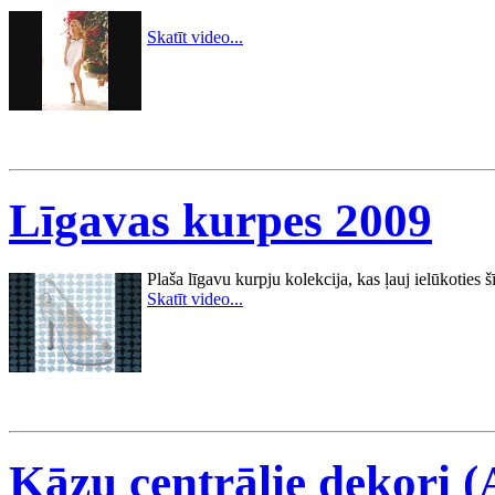
Skatīt video...
Līgavas kurpes 2009
Plaša līgavu kurpju kolekcija, kas ļauj ielūkoties š
Skatīt video...
Kāzu centrālie dekori (