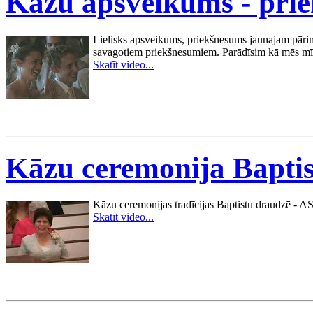
Kāzu apsveikums - pri
Lielisks apsveikums, priekšnesums jaunajam pārim. 
savagotiem priekšnesumiem. Parādīsim kā mēs mīl
Skatīt video...
Kāzu ceremonija Bapti
Kāzu ceremonijas tradīcijas Baptistu draudzē - A
Skatīt video...