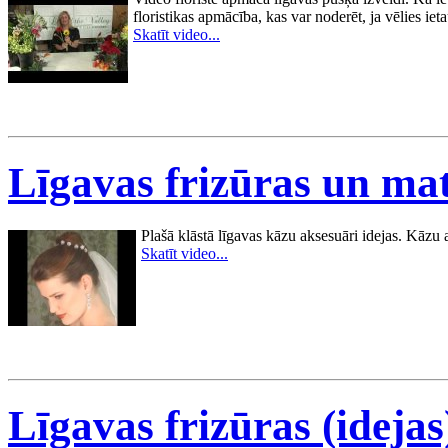
floristikas apmācība, kas var noderēt, ja vēlies ie
Skatīt video...
Līgavas frizūras un ma
Plašā klāstā līgavas kāzu aksesuāri idejas. Kāzu a
Skatīt video...
Līgavas frizūras (idejas