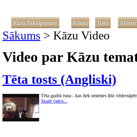
Sākums
>
Kāzu Video
Video par Kāzu tema
Tēta tosts (Angliski)
Tēta gudrā runa - kas liek smieties līdz vēdersāpē
Skatīt video...