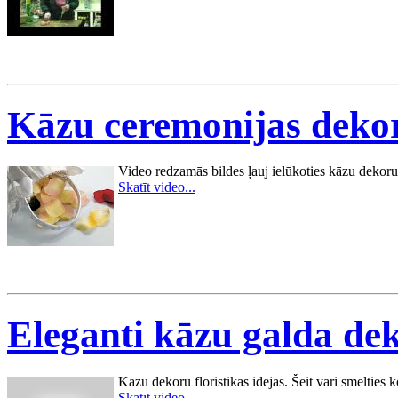
Kāzu ceremonijas dekor
Video redzamās bildes ļauj ielūkoties kāzu dekoru 
Skatīt video...
Eleganti kāzu galda dek
Kāzu dekoru floristikas idejas. Šeit vari smelties
Skatīt video...