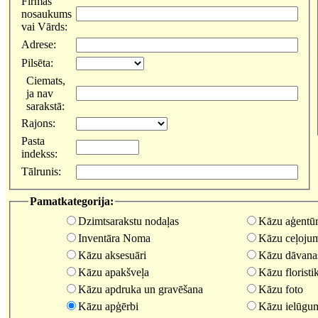
Firmas
nosaukums
vai Vārds:
Adrese:
Pilsēta:
Ciemats,
ja nav
sarakstā:
Rajons:
Pasta
indekss:
Tālrunis:
Pamatkategorija:
Dzimtsarakstu nodaļas
Kāzu aģentūr
Inventāra Noma
Kāzu ceļoju
Kāzu aksesuāri
Kāzu dāvana
Kāzu apakšveļa
Kāzu floristi
Kāzu apdruka un gravēšana
Kāzu foto
Kāzu apģērbi
Kāzu ielūgu