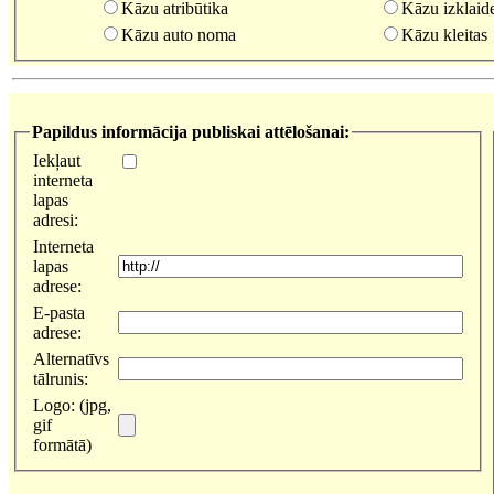
Kāzu atribūtika
Kāzu izklaid
Kāzu auto noma
Kāzu kleitas
Papildus informācija publiskai attēlošanai:
Iekļaut
interneta
lapas
adresi:
Interneta
lapas
adrese:
E-pasta
adrese:
Alternatīvs
tālrunis:
Logo: (jpg,
gif
formātā)