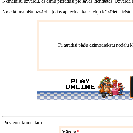
Nemainīšu uzvārdu, es esmu pieradusi pie savas identitātes. Uzvārda 
Noteikti mainīšu uzvārdu, jo tas apliecina, ka es viņu kā vīrieti atzīst
Tu atradīsi plašu dzimtsarakstu nodaļu k
Pievienot komentāru:
Vārds:
*