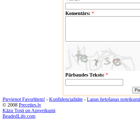
Komentārs:
*
Pārbaudes Teksts:
*
Pievienot Favorītiem!
-
Konfidencialitāte
-
Lapas lietošanas noteikumi
© 2008
Preceties.lv
Kāzu Tosti un Apsveikumi
BeadedLife.com