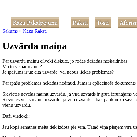
Sākums
>
Kāzu Raksti
Uzvārda maiņa
Par uzvārdu maiņu cilvēki diskutē, jo rodas dažādas neskaidrības.
Vai to vispār mainīt?
Ja īpašums ir uz cita uzvārda, vai nebūs liekas problēmas?
Par īpašu problēmas nekādas nedraud, Jums ir apliecinošs dokuments –
Sievietes nevēlas mainīt uzvārdu, ja vīra uzvārds ir grūti izrunājams va
Sievietes vēlas mainīt uzvārdu, ja vīra uzvārds labāk patīk nekā savs 
vienu uzvārdu.
Daži viedokļi:
Jau kopš senatnes meita tiek izdota pie vīra. Tātad viņa pieņem vīra 