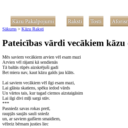
Sākums
>
Kāzu Raksti
Pateicības vārdi vecākiem kāzu
Mēs saviem vecākiem arvien vēl esam mazi
Arvien vēl rājami kā sendienās
Tā baltās rūpēs aizskrējuši gadi
Bet miera nav, kaut kāzu galds jau klāts.
Lai saviem vecākiem vēl ilgi esam mazi,
Lai glāsta skatiens, spēku iedod vārds
Un vārtos tais, kur tagad ciemos aizstaigāsim
Lai ilgi divi mīļi sargi stāv.
***
Pasniedz savas rokas pretī,
raupjās saujās sauli sniedz
un, ar saviem gaišiem smaidiem,
vēlreiz bērnam justies liec