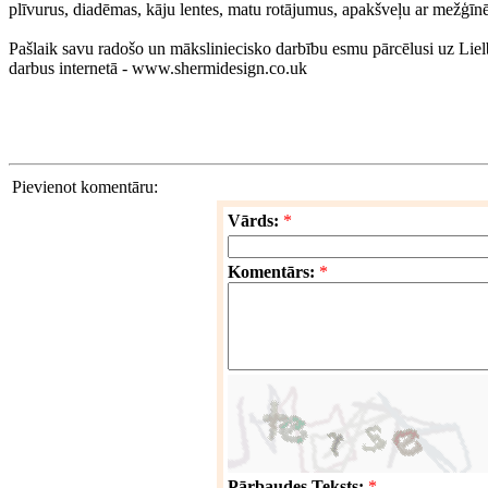
plīvurus, diadēmas, kāju lentes, matu rotājumus, apakšveļu ar mežģīn
Pašlaik savu radošo un māksliniecisko darbību esmu pārcēlusi uz Lielbri
darbus internetā - www.shermidesign.co.uk
Pievienot komentāru:
Vārds:
*
Komentārs:
*
Pārbaudes Teksts:
*