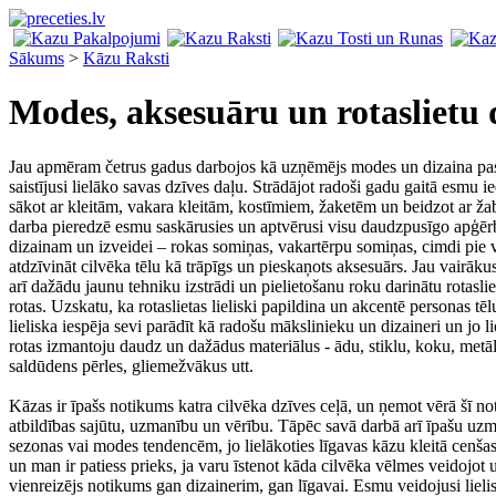
Sākums
>
Kāzu Raksti
Modes, aksesuāru un rotaslietu 
Jau apmēram četrus gadus darbojos kā uzņēmējs modes un dizaina pasaul
saistījusi lielāko savas dzīves daļu. Strādājot radoši gadu gaitā esmu 
sākot ar kleitām, vakara kleitām, kostīmiem, žaketēm un beidzot ar žabo
darba pieredzē esmu saskārusies un aptvērusi visu daudzpusīgo apģēr
dizainam un izveidei – rokas somiņas, vakartērpu somiņas, cimdi pie v
atdzīvināt cilvēka tēlu kā trāpīgs un pieskaņots aksesuārs. Jau vairāku
arī dažādu jaunu tehniku izstrādi un pielietošanu roku darinātu rotasli
rotas. Uzskatu, ka rotaslietas lieliski papildina un akcentē personas tēl
lieliska iespēja sevi parādīt kā radošu mākslinieku un dizaineri un jo li
rotas izmantoju daudz un dažādus materiālus - ādu, stiklu, koku, met
saldūdens pērles, gliemežvākus utt.
Kāzas ir īpašs notikums katra cilvēka dzīves ceļā, un ņemot vērā šī no
atbildības sajūtu, uzmanību un vērību. Tāpēc savā darbā arī īpašu uz
sezonas vai modes tendencēm, jo lielākoties līgavas kāzu kleitā cenšas
un man ir patiess prieks, ja varu īstenot kāda cilvēka vēlmes veidojot 
vienreizējs notikums gan dizainerim, gan līgavai. Esmu veidojusi liel