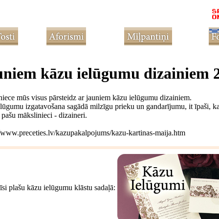
auniem kāzu ielūgumu dizainiem 
niece mūs visus pārsteidz ar jauniem kāzu ielūgumu dizainiem.
ielūgumu izgatavošana sagādā milzīgu prieku un gandarījumu, it īpaši, ka t
ašu mākslinieci - dizaineri.
p://www.preceties.lv/kazupakalpojums/kazu-kartinas-maija.htm
īsi plašu kāzu ielūgumu klāstu sadaļā: