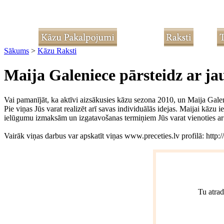
Sākums
>
Kāzu Raksti
Maija Galeniece pārsteidz ar j
Vai pamanījāt, ka aktīvi aizsākusies kāzu sezona 2010, un Maija Gale
Pie viņas Jūs varat realizēt arī savas individuālās idejas. Maijai kāzu 
ielūgumu izmaksām un izgatavošanas termiņiem Jūs varat vienoties ar p
Vairāk viņas darbus var apskatīt viņas www.preceties.lv profilā: htt
Tu atrad