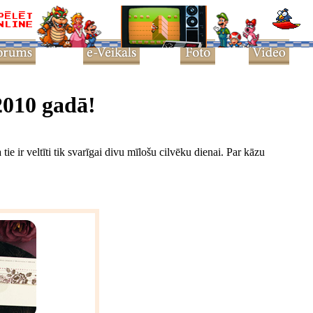
2010 gadā!
ie ir veltīti tik svarīgai divu mīlošu cilvēku dienai. Par kāzu