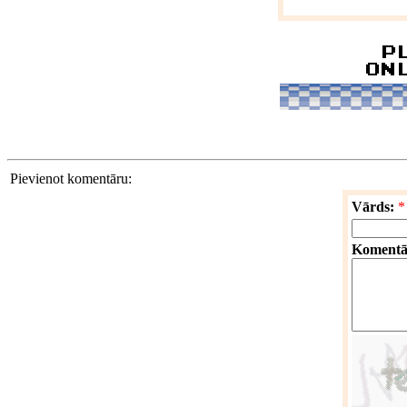
Pievienot komentāru:
Vārds:
*
Komentā