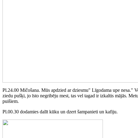
Pl.24.00 Mičošana. Mūs apdzied ar dziesmu" Līgodama upe nesa." Vedē
ziedu pušķi, jo īsto negribēju mest, tas vel tagad ir izkaltis mājās. 
puišiem.
Pl.00.30 dodamies dalīt kūku un dzert šampanieti un kafiju.