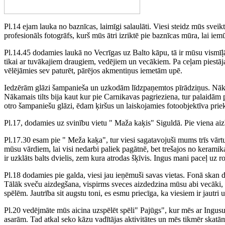
Pl.14 ejam lauka no baznīcas, laimīgi salaulāti. Viesi steidz mūs svei
profesionāls fotogrāfs, kurš mūs ātri izriktē pie baznīcas mūra, lai iem
Pl.14.45 dodamies laukā no Vecrīgas uz Balto kāpu, tā ir mūsu vismīļā
tikai ar tuvākajiem draugiem, vedējiem un vecākiem. Pa ceļam piestāja
vēlējāmies sev paturēt, pārējos akmentiņus iemetām upē.
Iedzērām glāzi šampanieša un uzkodām līdzpaņemtos pīrādziņus. Nākamaj
Nākamais tilts bija kaut kur pie Carnikavas pagrieziena, tur palaidām 
otro šampaniešu glāzi, ēdam ķiršus un laiskojamies fotoobjektīva pri
Pl.17, dodamies uz svinību vietu " Maža kaķis" Siguldā. Pie viena aizb
Pl.17.30 esam pie " Meža kaķa", tur viesi sagatavojuši mums trīs vārtu
mūsu vārdiem, lai visi nedarbi paliek pagātnē, bet trešajos no kerami
ir uzklāts balts dvielis, zem kura atrodas šķīvis. Ingus mani paceļ uz r
Pl.18 dodamies pie galda, viesi jau ieņēmuši savas vietas. Fonā skan 
Tālāk sveču aizdegšana, vispirms sveces aizdedzina mūsu abi vecāki, 
spēlēm. Jautrība sit augstu toni, es esmu priecīga, ka viesiem ir jautri
Pl.20 vedējmāte mūs aicina uzspēlēt spēli" Pajūgs", kur mēs ar Ingusu 
asarām. Tad atkal seko kāzu vadītājas aktivitātes un mēs tikmēr skat