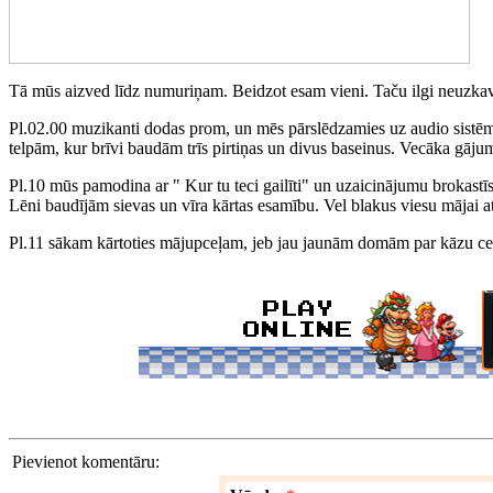
Tā mūs aizved līdz numuriņam. Beidzot esam vieni. Taču ilgi neuzkavēj
Pl.02.00 muzikanti dodas prom, un mēs pārslēdzamies uz audio sistēmu
telpām, kur brīvi baudām trīs pirtiņas un divus baseinus. Vecāka gājuma
Pl.10 mūs pamodina ar " Kur tu teci gailīti" un uzaicinājumu brokastī
Lēni baudījām sievas un vīra kārtas esamību. Vel blakus viesu mājai a
Pl.11 sākam kārtoties mājupceļam, jeb jau jaunām domām par kāzu ceļo
Pievienot komentāru: