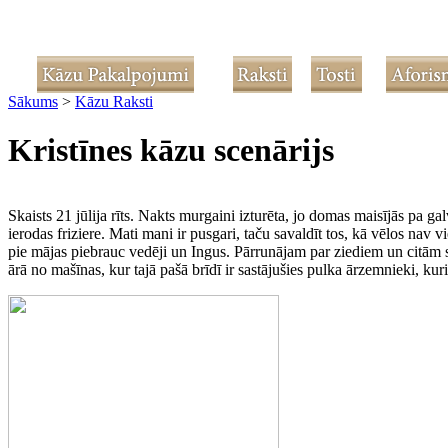
Sākums
>
Kāzu Raksti
Kristīnes kāzu scenārijs
Skaists 21 jūlija rīts. Nakts murgaini izturēta, jo domas maisījās pa ga
ierodas friziere. Mati mani ir pusgari, taču savaldīt tos, kā vēlos nav
pie mājas piebrauc vedēji un Ingus. Pārrunājam par ziediem un citām 
ārā no mašīnas, kur tajā pašā brīdī ir sastājušies pulka ārzemnieki, k