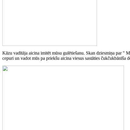
Kāzu vadītāja aicina imitēt mūsu gulētiešanu. Skan dziesmiņa par " Mi
cepuri un vadot mūs pa priekšu aicina viesus sastāties čukčukbānīša d