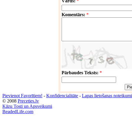
Vārds:
*
Komentārs:
*
Pārbaudes Teksts:
*
Pievienot Favorītiem!
-
Konfidencialitāte
-
Lapas lietošanas noteikumi
© 2008
Preceties.lv
Kāzu Tosti un Apsveikumi
BeadedLife.com