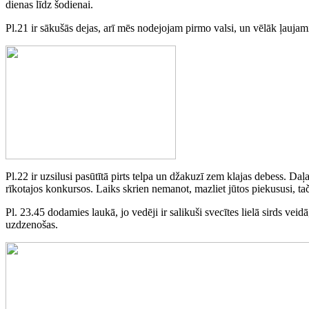
dienas līdz šodienai.
Pl.21 ir sākušās dejas, arī mēs nodejojam pirmo valsi, un vēlāk ļaujami
Pl.22 ir uzsilusi pasūtītā pirts telpa un džakuzī zem klajas debess. Daļ
rīkotajos konkursos. Laiks skrien nemanot, mazliet jūtos piekususi, ta
Pl. 23.45 dodamies laukā, jo vedēji ir salikuši svecītes lielā sirds veid
uzdzenošas.