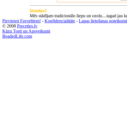
lāsmiņa2
Mēs stādījam tradicionālo liepu un ozolu....tagad jau k
Pievienot Favorītiem!
-
Konfidencialitāte
-
Lapas lietošanas noteikumi
© 2008
Preceties.lv
Kāzu Tosti un Apsveikumi
BeadedLife.com