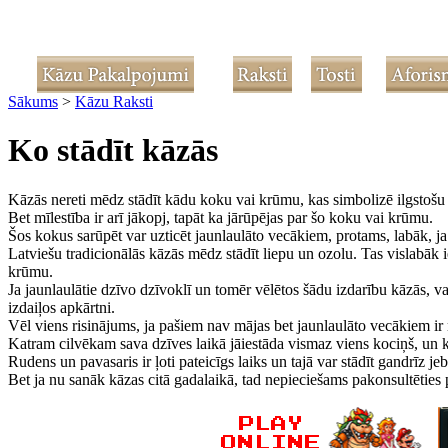
Sākums
>
Kāzu Raksti
Ko stādīt kāzās
Kāzās nereti mēdz stādīt kādu koku vai krūmu, kas simbolizē ilgstošu 
Bet mīlestība ir arī jākopj, tapāt ka jārūpējas par šo koku vai krūmu.
Šos kokus sarūpēt var uzticēt jaunlaulāto vecākiem, protams, labāk, ja
Latviešu tradicionālās kāzās mēdz stādīt liepu un ozolu. Tas vislabāk i
krūmu.
Ja jaunlaulātie dzīvo dzīvoklī un tomēr vēlētos šādu izdarību kāzās, va
izdaiļos apkārtni.
Vēl viens risinājums, ja pašiem nav mājas bet jaunlaulāto vecākiem ir m
Katram cilvēkam sava dzīves laikā jāiestāda vismaz viens kociņš, un kā
Rudens un pavasaris ir ļoti pateicīgs laiks un tajā var stādīt gandrīz 
Bet ja nu sanāk kāzas citā gadalaikā, tad nepieciešams pakonsultēties p