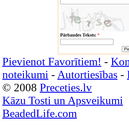
Pārbaudes Teksts:
*
Pievienot Favorītiem!
-
Kon
noteikumi
-
Autortiesības
-
© 2008
Preceties.lv
Kāzu Tosti un Apsveikumi
BeadedLife.com