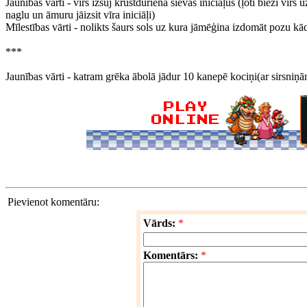
Jaunības vārti - vīrs izšuj krustdūrienā sievas iniciāļus (ļoti bieži vīrs 
naglu un āmuru jāizsit vīra iniciāļi)
Mīlestības vārti - nolikts šaurs sols uz kura jāmēģina izdomāt pozu kād
***
Jaunības vārti - katram grēka ābolā jādur 10 kanepē kociņi(ar sirsniņā
Pievienot komentāru:
Vārds:
*
Komentārs:
*