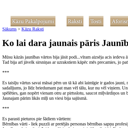
Sākums
>
Kāzu Raksti
Ko lai dara jaunais pāris Jaunī
Mūsu kāzās jaunības vārtos bija jāsit podi...vīram aizsēja acis iedeva 
Tad bija arī jāvelk sirsniņas ar uzrakstiem kāpēc mēs precamies, jo patīk
***
Es taisīju vārtus savai māsai pērn un tā kā abi laimīgie ir gados jauni, 
sadalījums, jo līdz briedumam pat man vēl tālu, kur nu vēl viņiem. Un
spēlēties, gan nopērt vienam otru ar pirtsslotu, saucot mīļvārdiņos un be
Jaunajam pārim likās mīļi un viesi bija sajūsmā.
***
Es parasti pieturos pie šādiem vārtiem:
Bērnības vārti - liek puzzli ar pretējās personas bērnības sapņu profesi