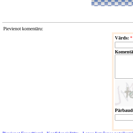
Pievienot komentāru:
Vārds:
*
Komentā
Pārbaude