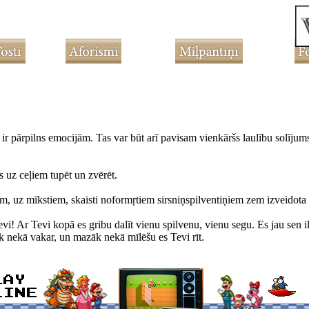
 ir pārpilns emocijām. Tas var būt arī pavisam vienkāršs laulību solījums
s uz ceļiem tupēt un zvērēt.
em, uz mīkstiem, skaisti noformŗtiem sirsniņspilventiņiem zem izveidota
vi! Ar Tevi kopā es gribu dalīt vienu spilvenu, vienu segu. Es jau sen 
āk nekā vakar, un mazāk nekā mīlēšu es Tevi rīt.