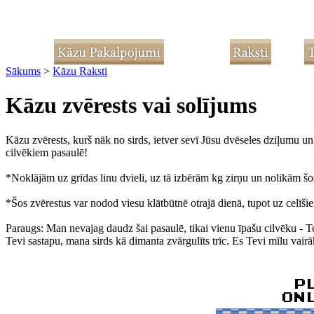
Sākums
>
Kāzu Raksti
Kāzu zvērests vai solījums
Kāzu zvērests, kurš nāk no sirds, ietver sevī Jūsu dvēseles dziļumu un
cilvēkiem pasaulē!
*Noklājām uz grīdas linu dvieli, uz tā izbērām kg zirņu un nolikām šo
*Šos zvērestus var nodod viesu klātbūtnē otrajā dienā, tupot uz celīši
Paraugs: Man nevajag daudz šai pasaulē, tikai vienu īpašu cilvēku - Te
Tevi sastapu, mana sirds kā dimanta zvārgulīts trīc. Es Tevi mīlu vair