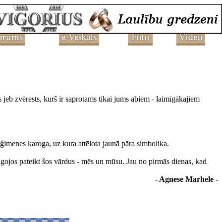
 jeb zvērests, kurš ir saprotams tikai jums abiem - laimīgākajiem
 ģimenes karoga, uz kura attēlota jaunā pāra simbolika.
ilgojos pateikt šos vārdus - mēs un mūsu. Jau no pirmās dienas, kad
- Agnese Marhele -