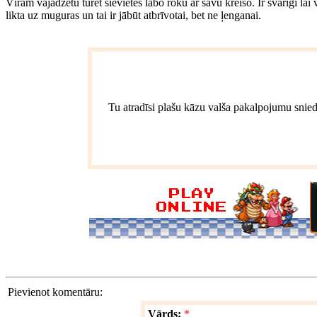
Vīram vajadzētu turēt sievietes labo roku ar savu kreiso. Ir svarīgi lai v
likta uz muguras un tai ir jābūt atbrīvotai, bet ne ļenganai.
Tu atradīsi plašu kāzu valša pakalpojumu snied
Pievienot komentāru:
Vārds:
*