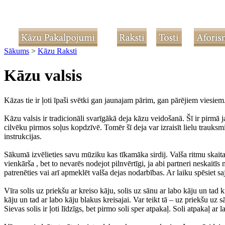
Sākums
>
Kāzu Raksti
Kāzu valsis
Kāzas tie ir ļoti īpaši svētki gan jaunajam pārim, gan pārējiem viesiem
Kāzu valsis ir tradicionāli svarīgākā deja kāzu veidošanā. Šī ir pirmā j
cilvēku pirmos soļus kopdzīvē. Tomēr šī deja var izraisīt lielu trauksmi
instrukcijas.
Sākumā izvēlieties savu mūziku kas tīkamāka sirdij. Valša ritmu skaita uz
vienkārša , bet to nevarēs nodejot pilnvērtīgi, ja abi partneri neskaitīs
patrenēties vai arī apmeklēt valša dejas nodarbības. Ar laiku spēsiet s
Vīra solis uz priekšu ar kreiso kāju, solis uz sānu ar labo kāju un tad kr
kāju un tad ar labo kāju blakus kreisajai. Var teikt tā – uz priekšu u
Sievas solis ir ļoti līdzīgs, bet pirmo soli sper atpakaļ. Soli atpakaļ ar