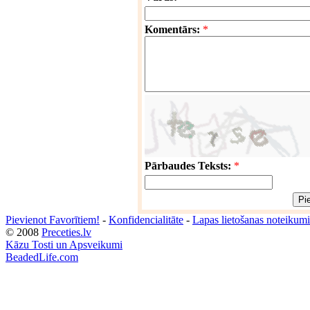
Komentārs:
*
Pārbaudes Teksts:
*
Pievienot Favorītiem!
-
Konfidencialitāte
-
Lapas lietošanas noteikumi
© 2008
Preceties.lv
Kāzu Tosti un Apsveikumi
BeadedLife.com