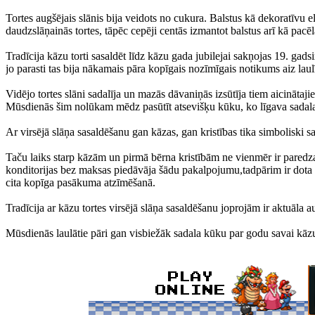
Tortes augšējais slānis bija veidots no cukura. Balstus kā dekoratīvu e
daudzslāņainās tortes, tāpēc cepēji centās izmantot balstus arī kā pac
Tradīcija kāzu torti sasaldēt līdz kāzu gada jubilejai sakņojas 19. gads
jo parasti tas bija nākamais pāra kopīgais nozīmīgais notikums aiz lau
Vidējo tortes slāni sadalīja un mazās dāvaniņās izsūtīja tiem aicinātaj
Mūsdienās šim nolūkam mēdz pasūtīt atsevišķu kūku, ko līgava sadala 
Ar virsējā slāņa sasaldēšanu gan kāzas, gan kristības tika simboliski sa
Taču laiks starp kāzām un pirmā bērna kristībām ne vienmēr ir paredza
konditorijas bez maksas piedāvāja šādu pakalpojumu,tadpārim ir dota izv
cita kopīga pasākuma atzīmēšanā.
Tradīcija ar kāzu tortes virsējā slāņa sasaldēšanu joprojām ir aktuāla
Mūsdienās laulātie pāri gan visbiežāk sadala kūku par godu savai kāzu