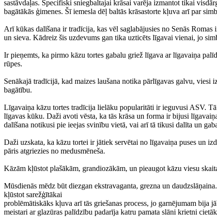
sastāvdaļas. Specifiski sniegbaltajai krāsai varēja izmantot tikai visdār
bagātākās ģimenes. Šī iemesla dēļ baltās krāsastorte kļuva arī par sim
Arī kūkas dalīšana ir tradīcija, kas vēl saglabājusies no Senās Romas i
un sieva. Kādreiz šis uzdevums gan tika uzticēts līgavai vienai, jo sim
Ir pieņemts, ka pirmo kāzu tortes gabalu griež līgava ar līgavaiņa palīd
rūpes.
Senākajā tradīcijā, kad maizes laušana notika pārlīgavas galvu, viesi iz
bagātību.
Līgavaiņa kāzu tortes tradīcija lielāku popularitāti ir ieguvusi ASV. Tā 
līgavas kūku. Daži avoti vēsta, ka tās krāsa un forma ir bijusi līgavai
dalīšana notikusi pie ieejas svinību vietā, vai arī tā tikusi dalīta un g
Daži uzskata, ka kāzu tortei ir jātiek servētai no līgavaiņa puses un izda
pāris atgriezies no medusmēneša.
Kāzām kļūstot plašākām, grandiozākām, un pieaugot kāzu viesu skaitam,
Mūsdienās mēdz būt diezgan ekstravaganta, grezna un daudzslāņaina. Da
kļūstot sarežģītākai
problēmātiskāks kļuva arī tās griešanas process, jo garnējumam bija jā
meistari ar glazūras palīdzību padarīja katru pamata slāni krietni cietāk