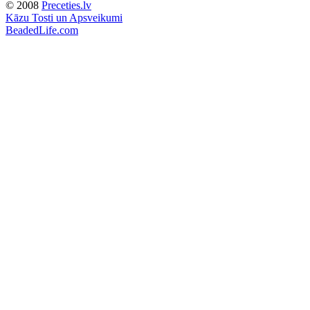
© 2008
Preceties.lv
Kāzu Tosti un Apsveikumi
BeadedLife.com