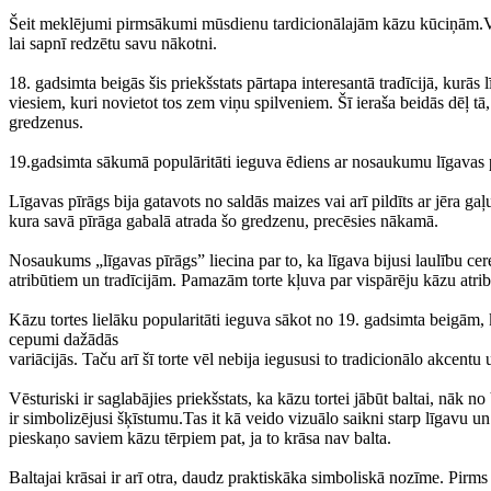
Šeit meklējumi pirmsākumi mūsdienu tardicionālajām kāzu kūciņām.Vēl
lai sapnī redzētu savu nākotni.
18. gadsimta beigās šis priekšstats pārtapa interesantā tradīcijā, kurās
viesiem, kuri novietot tos zem viņu spilveniem. Šī ieraša beidās dēļ tā
gredzenus.
19.gadsimta sākumā populāritāti ieguva ēdiens ar nosaukumu līgavas p
Līgavas pīrāgs bija gatavots no saldās maizes vai arī pildīts ar jēra ga
kura savā pīrāga gabalā atrada šo gredzenu, precēsies nākamā.
Nosaukums „līgavas pīrāgs” liecina par to, ka līgava bijusi laulību c
atribūtiem un tradīcijām. Pamazām torte kļuva par vispārēju kāzu atribū
Kāzu tortes lielāku popularitāti ieguva sākot no 19. gadsimta beigām, 
cepumi dažādās
variācijās. Taču arī šī torte vēl nebija iegususi to tradicionālo akcentu
Vēsturiski ir saglabājies priekšstats, ka kāzu tortei jābūt baltai, nāk n
ir simbolizējusi šķīstumu.Tas it kā veido vizuālo saikni starp līgavu un
pieskaņo saviem kāzu tērpiem pat, ja to krāsa nav balta.
Baltajai krāsai ir arī otra, daudz praktiskāka simboliskā nozīme. Pirms 