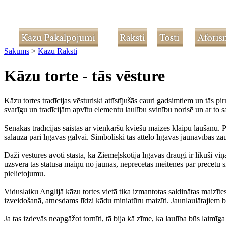
Sākums
>
Kāzu Raksti
Kāzu torte - tās vēsture
Kāzu tortes tradīcijas vēsturiski attīstījušās cauri gadsimtiem un tās 
svarīgu un tradīcijām apvītu elementu laulību svinību norisē un ar to 
Senākās tradīcijas saistās ar vienkāršu kviešu maizes klaipu laušanu. P
salauza pāri līgavas galvai. Simboliski tas attēlo līgavas jaunavības z
Daži vēstures avoti stāsta, ka Ziemeļskotijā līgavas draugi ir likuši vi
uzsvēra tās statusa maiņu no jaunas, neprecētas meitenes par precētu si
pielietojumu.
Viduslaiku Anglijā kāzu tortes vietā tika izmantotas saldinātas maizītes
izveidošanā, atnesdams līdzi kādu miniatūru maizīti. Jaunlaulātajiem bi
Ja tas izdevās neapgāžot tornīti, tā bija kā zīme, ka laulība būs laimīg