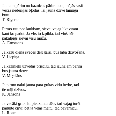
Jaunam pārim no baznīcas pārbraucot, mājās sasit
vecas nederīgas bļodas, lai jaunā dzīve laimīga
būtu.
T. Rigerte
Pirmo rītu pēc laulībām, sievai vajag likt vīram
kaut ko padot. Ja vīrs to izpilda, tad viņš būs
pakalpīgs sievai visu mūžu.
A. Ernstsons
Ja kāzu dienā sveces deg gaiši, būs laba dzīvošana.
V. Liepiņa
Ja kāzinieki uzvedas priecīgi, tad jaunajam pārim
būs jautra dzīve.
V. Miķelāns
Ja pirmo nakti jaunā pāra gultas vidū bedre, tad
tie mīļi dzīvos.
K. Jansons
Ja vecāki grib, lai piedzimtu dēls, tad vajag turēt
pagultē cirvi; bet ja vēlas meitu, tad pavārnīcu.
L. Rone