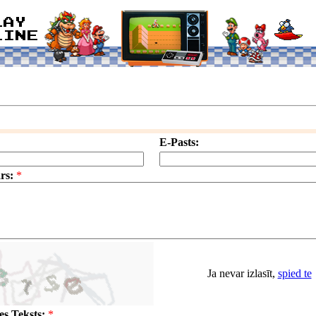
E-Pasts:
rs:
*
Ja nevar izlasīt,
spied te
s Teksts:
*