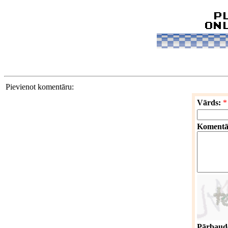
Pievienot komentāru:
Vārds:
*
Komentā
Pārbaude