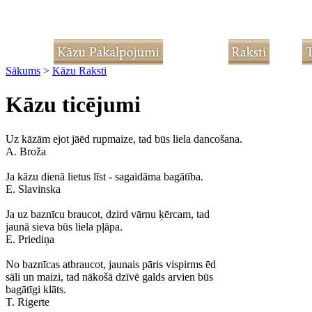
Sākums
>
Kāzu Raksti
Kāzu ticējumi
Uz kāzām ejot jāēd rupmaize, tad būs liela dancošana.
A. Broža
Ja kāzu dienā lietus līst - sagaidāma bagātība.
E. Slavinska
Ja uz baznīcu braucot, dzird vārnu ķērcam, tad
jaunā sieva būs liela pļāpa.
E. Priediņa
No baznīcas atbraucot, jaunais pāris vispirms ēd
sāli un maizi, tad nākošā dzīvē galds arvien būs
bagātīgi klāts.
T. Rigerte