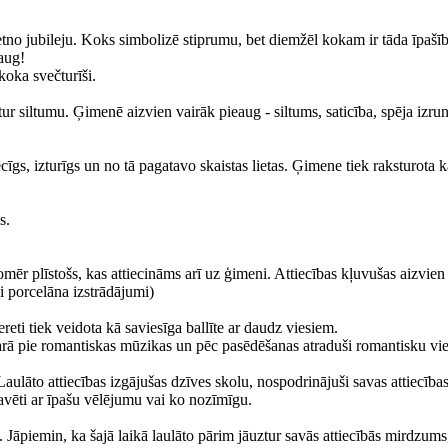
etno jubileju. Koks simbolizē stiprumu, bet diemžēl kokam ir tāda īpašīb
–aug!
koka svečturīši.
r siltumu. Ģimenē aizvien vairāk pieaug - siltums, saticība, spēja izrunā
ēcīgs, izturīgs un no tā pagatavo skaistas lietas. Ģimene tiek raksturota 
s.
tomēr plīstošs, kas attiecināms arī uz ģimeni. Attiecības kļuvušas aizvien
vai porcelāna izstrādājumi)
reti tiek veidota kā saviesīga ballīte ar daudz viesiem.
arā pie romantiskas mūzikas un pēc pasēdēšanas atraduši romantisku vie
Laulāto attiecības izgājušas dzīves skolu, nospodrinājuši savas attiecības
gravēti ar īpašu vēlējumu vai ko nozīmīgu.
 Jāpiemin, ka šajā laikā laulāto pārim jāuztur savās attiecībās mirdzums,