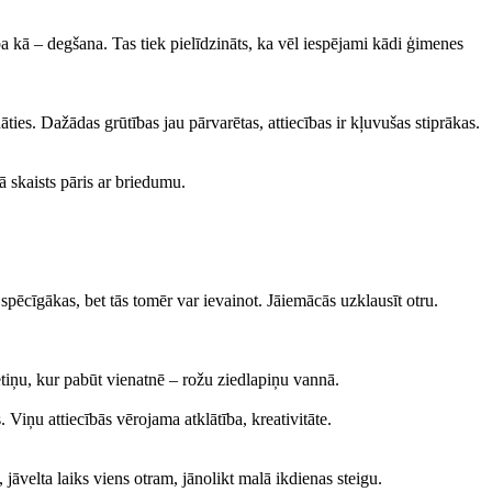
a kā – degšana. Tas tiek pielīdzināts, ka vēl iespējami kādi ģimenes
ties. Dažādas grūtības jau pārvarētas, attiecības ir kļuvušas stiprākas.
kā skaists pāris ar briedumu.
 spēcīgākas, bet tās tomēr var ievainot. Jāiemācās uzklausīt otru.
tiņu, kur pabūt vienatnē – rožu ziedlapiņu vannā.
. Viņu attiecībās vērojama atklātība, kreativitāte.
 jāvelta laiks viens otram, jānolikt malā ikdienas steigu.