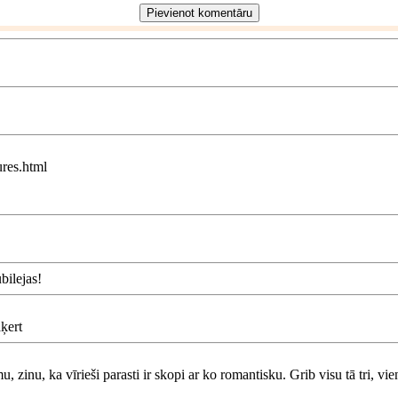
res.html
bilejas!
aķert
, zinu, ka vīrieši parasti ir skopi ar ko romantisku. Grib visu tā tri, v