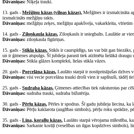
Dāvaniņas:
Niķeļa trauki.
13. gads -
Mežģīņu kāzas (vilnas kāzas).
Mežģīnes ir izsmalcināta ap
izsmalcināts mežģīņu rakts.
Dāvaniņas:
mežģīņu zeķes, mežģīņu apakšveļa, vakarkleita, vīrietim (
14. gads -
Ziloņkaula kāzas.
Ziloņkauls ir sniegbalts. Laulātie ar vien
Dāvaniņas:
ziloņkaula figūriņas.
15. gads -
Stikla kāzas.
Stikls ir caurspīdīgs, tas var būt gan biezāks
un ir ģimenes atspulgs. Šī jubileja parasti tiek atzīmēta lielākā draugu
Dāvaniņas:
Stikla glāzes komplekti, lielas stikla vāzes.
20. gads -
Porcelāna kāzas.
Laulāto starpā ir nostiprinājušas dzīves v
Dāvaniņas:
visi vecie porcelāna trauki droši vien ir saplīsuši, tādēļ ti
25. gads -
Sudraba kāzas.
Ģimenes attiecības tiek raksturotas par cēl
Dāvaniņas:
sudraba trauki, sudraba bižutērija.
30. gads -
Pērļu kāzas.
Pērles ir spodras. Šī gadu jubileja liecina, ka
Dāvaniņas:
Pērļu kaklarota (auglības simbols), pērļu roku sprādze, pē
35. gads -
Lina, koraļļu kāzas.
Laulāto starpā vērojama mīlestība, ka
Dāvaniņas:
Sarkanie korāļi (veselības un ilgas kopdzīves simbols), li