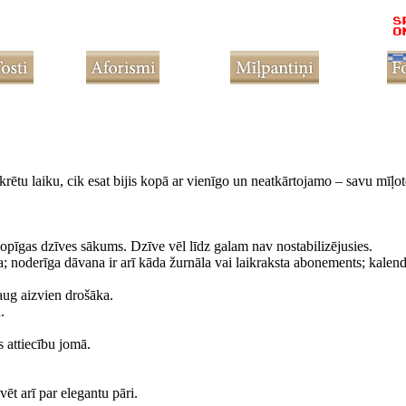
ētu laiku, cik esat bijis kopā ar vienīgo un neatkārtojamo – savu mīļot
kopīgas dzīves sākums. Dzīve vēl līdz galam nav nostabilizējusies.
a; noderīga dāvana ir arī kāda žurnāla vai laikraksta abonements; kalend
aug aizvien drošāka.
.
s attiecību jomā.
vēt arī par elegantu pāri.