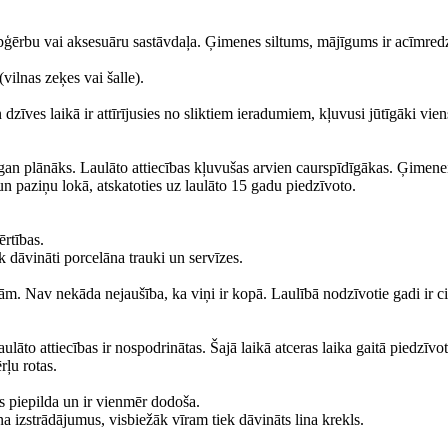
ģērbu vai aksesuāru sastāvdaļa. Ģimenes siltums, mājīgums ir acīmredza
vilnas zeķes vai šalle).
 dzīves laikā ir attīrījusies no sliktiem ieradumiem, kļuvusi jūtīgāki vien
, gan plānāks. Laulāto attiecības kļuvušas arvien caurspīdīgākas. Ģimenei
 un paziņu lokā, atskatoties uz laulāto 15 gadu piedzīvoto.
ērtības.
ek dāvināti porcelāna trauki un servīzes.
ām. Nav nekāda nejaušība, ka viņi ir kopā. Laulībā nodzīvotie gadi ir c
 laulāto attiecības ir nospodrinātas. Šajā laikā atceras laika gaitā piedz
rļu rotas.
s piepilda un ir vienmēr dodoša.
na izstrādājumus, visbiežāk vīram tiek dāvināts lina krekls.