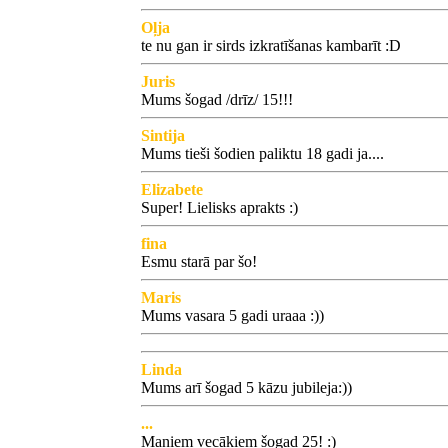
Oļja
te nu gan ir sirds izkratīšanas kambarīt :D
Juris
Mums šogad /drīz/ 15!!!
Sintija
Mums tieši šodien paliktu 18 gadi ja....
Elizabete
Super! Lielisks aprakts :)
fina
Esmu starā par šo!
Maris
Mums vasara 5 gadi uraaa :))
Linda
Mums arī šogad 5 kāzu jubileja:))
...
Maniem vecākiem šogad 25! :)