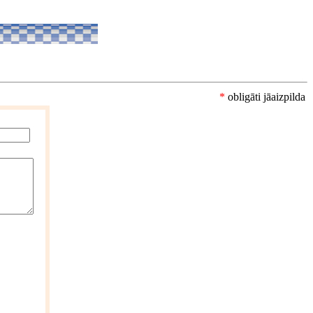
*
obligāti jāaizpilda