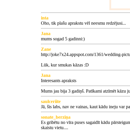
inta
Oho, tik plašu aprakstu vēl neesmu redzējusi...
Jana
mums sogad 5 gadinni:)
Zane
http://joke7x24.appspot.com/1361/wedding-pictu
Lūk, kur smukas kāzas :D
Jana
Interesants apraksts
Mums jau bija 3 gadiņš. Patīkami atzīmēt kāzu ju
saulceriite
Jā, šis labs, nav ne vainas, kaut kādu ineju var p
sonate_berziņa
Es gribētu no vīra puses sagaidīt kādu pārsteigumu
skaistu vietu....