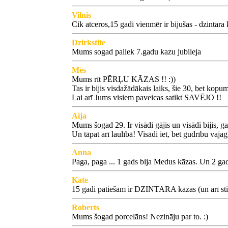
Vilnis
Cik atceros,15 gadi vienmēr ir bijušas - dzintara
Dzirkstite
Mums sogad paliek 7.gadu kazu jubileja
Mēs
Mums rīt PĒRĻU KĀZAS !! :))
Tas ir bijis visdažādākais laiks, šie 30, bet k
Lai arī Jums visiem paveicas satikt SAVĒJO !!
Aija
Mums šogad 29. Ir visādi gājis un visādi bijis, ga
Un tāpat arī laulībā! Visādi iet, bet gudrību vajag,
Anna
Paga, paga ... 1 gads bija Medus kāzas. Un 2 gadi
Kate
15 gadi patiešām ir DZINTARA kāzas (un arī stikl
Roberts
Mums šogad porcelāns! Nezināju par to. :)