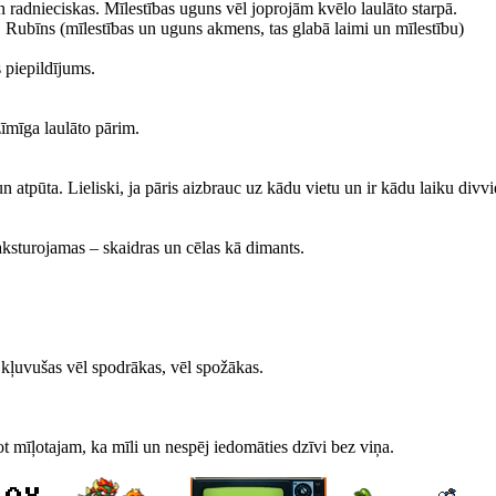
un radnieciskas. Mīlestības uguns vēl joprojām kvēlo laulāto starpā.
, Rubīns (mīlestības un uguns akmens, tas glabā laimi un mīlestību)
 piepildījums.
zīmīga laulāto pārim.
 atpūta. Lieliski, ja pāris aizbrauc uz kādu vietu un ir kādu laiku divvi
raksturojamas – skaidras un cēlas kā dimants.
r kļuvušas vēl spodrākas, vēl spožākas.
 mīļotajam, ka mīli un nespēj iedomāties dzīvi bez viņa.