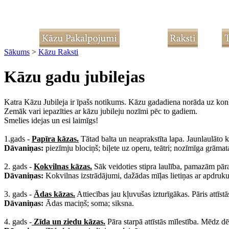
Sākums
>
Kāzu Raksti
Kāzu gadu jubilejas
Katra Kāzu Jubileja ir īpašs notikums. Kāzu gadadiena norāda uz konkr
Zemāk vari iepazīties ar kāzu jubileju nozīmi pēc to gadiem.
Smelies idejas un esi laimīgs!
1.gads -
Papīra kāzas.
Tātad balta un neaprakstīta lapa. Jaunlaulāto 
Dāvaniņas:
piezīmju blociņš; biļete uz operu, teātri; nozīmīga grāmat
2. gads -
Kokvilnas kāzas.
Sāk veidoties stipra laulība, pamazām pār
Dāvaniņas:
Kokvilnas izstrādājumi, dažādas mīļas lietiņas ar apdruku
3. gads -
Ādas kāzas.
Attiecības jau kļuvušas izturīgākas. Pāris attīstā
Dāvaniņas:
Ādas maciņš; soma; siksna.
4. gads -
Zīda un ziedu kāzas.
Pāra starpā attīstās mīlestība. Mēdz dē