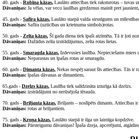
40. gads -
Rubīna kāzas.
Laulāto attiecības tiek raksturotas – tuvas 
Dāvaniņas:
Ja vēlas, var veco laulības gredzenus mainīt pret jauniem
45. gads -
Safīra kāzas.
Laulāto starpā valda sirsnīgums un mīlestības
Dāvaniņas:
Safīra (uzticības un krietnuma simbols)rotas.
50. gads -
Zelta kāzas.
Šī gada diena tiek īpaši atzīmēta. Tā ir ļoti no
Dāvaniņas:
Dažādus zelta izstrādājumus, zelta rotas lietas.
55. gads -
Smaragda kāzas.
Izdevusies laulība. Nepieciešams miers un
Dāvaniņas:
Neparastas un īpašas rotas ar smaragdu.
60. gads -
Dimanta kāzas.
Nekas nespēj saraut šīs attiecības. Tās ir 
Dāvaniņas:
īpašas dāvanas ar dimantiem.
65.gads -
Dzelzs kāzas.
Laulība tiek salīdzināta izturīga kā dzelzs.
Dāvaniņas:
izstrādājumi no nerūsējoša tērauda.
70. gads -
Briljanta kāzas.
Briljants – noslīpēts dimants. Attiecības i
Dāvaniņas:
rotas ar briljantiem.
75. gads -
Kroņa kāzas.
Laulāto starpā ir ilga un laimīga kopdzīve.
Dāvaniņas:
Pārsteigumu dāvaniņas! Īpaša dzeja, apcerējumi, atgādinot