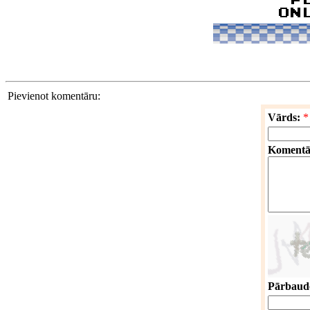
Pievienot komentāru:
Vārds:
*
Komentā
Pārbaude