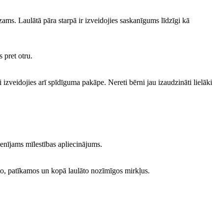
ms. Laulātā pāra starpā ir izveidojies saskanīgums līdzīgi kā
s pret otru.
 izveidojies arī spīdīguma pakāpe. Nereti bērni jau izaudzināti lielāki
ienījams mīlestības apliecinājums.
īvoto, patīkamos un kopā laulāto nozīmīgos mirkļus.