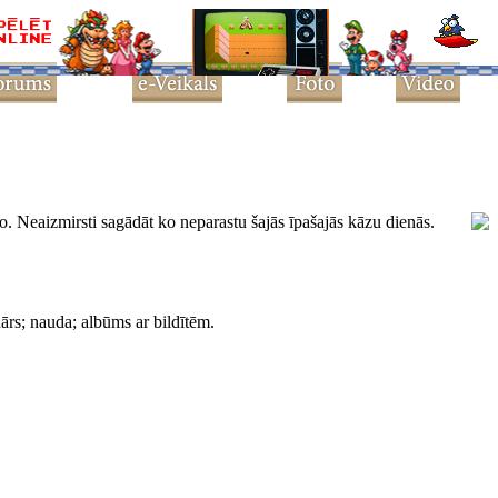
o. Neaizmirsti sagādāt ko neparastu šajās īpašajās kāzu dienās.
ārs; nauda; albūms ar bildītēm.