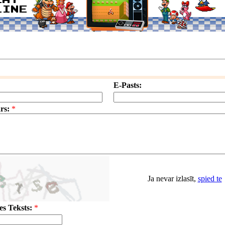
E-Pasts:
rs:
*
Ja nevar izlasīt,
spied te
s Teksts:
*