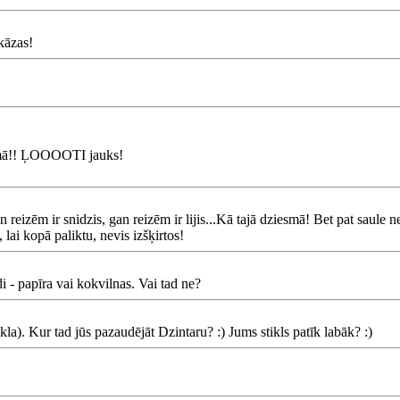
 kāzas!
opumā!! ĻOOOOTI jauks!
n reizēm ir snidzis, gan reizēm ir lijis...Kā tajā dziesmā! Bet pat saule 
 lai kopā paliktu, nevis izšķirtos!
 - papīra vai kokvilnas. Vai tad ne?
a). Kur tad jūs pazaudējāt Dzintaru? :) Jums stikls patīk labāk? :)