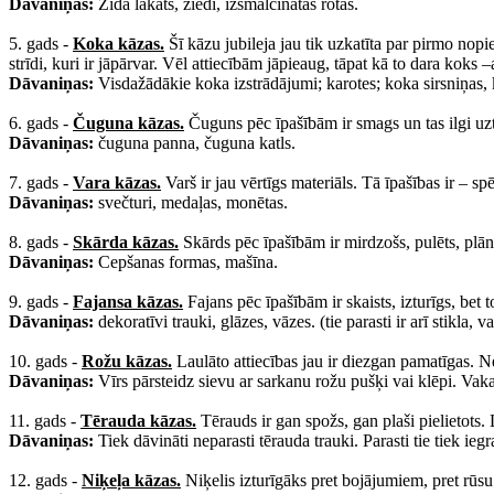
Dāvaniņas:
Zīda lakats, ziedi, izsmalcinātas rotas.
5. gads -
Koka kāzas.
Šī kāzu jubileja jau tik uzkatīta par pirmo nopi
strīdi, kuri ir jāpārvar. Vēl attiecībām jāpieaug, tāpat kā to dara koks 
Dāvaniņas:
Visdažādākie koka izstrādājumi; karotes; koka sirsniņas, 
6. gads -
Čuguna kāzas.
Čuguns pēc īpašībām ir smags un tas ilgi uztu
Dāvaniņas:
čuguna panna, čuguna katls.
7. gads -
Vara kāzas.
Varš ir jau vērtīgs materiāls. Tā īpašības ir – sp
Dāvaniņas:
svečturi, medaļas, monētas.
8. gads -
Skārda kāzas.
Skārds pēc īpašībām ir mirdzošs, pulēts, plān
Dāvaniņas:
Cepšanas formas, mašīna.
9. gads -
Fajansa kāzas.
Fajans pēc īpašībām ir skaists, izturīgs, bet 
Dāvaniņas:
dekoratīvi trauki, glāzes, vāzes. (tie parasti ir arī stikla, 
10. gads -
Rožu kāzas.
Laulāto attiecības jau ir diezgan pamatīgas. Ne
Dāvaniņas:
Vīrs pārsteidz sievu ar sarkanu rožu pušķi vai klēpi. Vak
11. gads -
Tērauda kāzas.
Tērauds ir gan spožs, gan plaši pielietots. 
Dāvaniņas:
Tiek dāvināti neparasti tērauda trauki. Parasti tie tiek ie
12. gads -
Niķeļa kāzas.
Niķelis izturīgāks pret bojājumiem, pret rūsu.