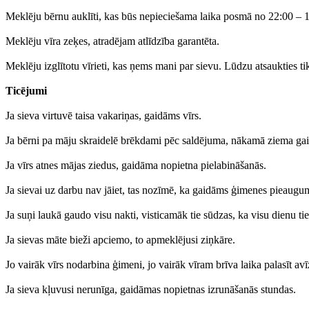
Meklēju bērnu auklīti, kas būs nepieciešama laika posmā no 22:00 – 11
Meklēju vīra zeķes, atradējam atlīdzība garantēta.
Meklēju izglītotu vīrieti, kas ņems mani par sievu. Lūdzu atsaukties ti
Ticējumi
Ja sieva virtuvē taisa vakariņas, gaidāms vīrs.
Ja bērni pa māju skraidelē brēkdami pēc saldējuma, nākamā ziema ga
Ja vīrs atnes mājas ziedus, gaidāma nopietna pielabināšanās.
Ja sievai uz darbu nav jāiet, tas nozīmē, ka gaidāms ģimenes pieaugu
Ja suņi laukā gaudo visu nakti, visticamāk tie sūdzas, ka visu dienu tie
Ja sievas māte bieži apciemo, to apmeklējusi ziņkāre.
Jo vairāk vīrs nodarbina ģimeni, jo vairāk vīram brīva laika palasīt avī
Ja sieva kļuvusi nerunīga, gaidāmas nopietnas izrunāšanās stundas.