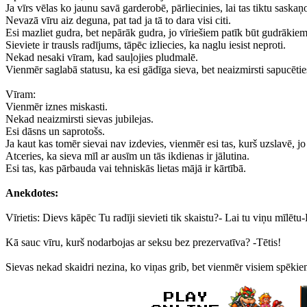
Ja vīrs vēlas ko jaunu savā garderobē, pārliecinies, lai tas tiktu saskaņ
Nevazā vīru aiz deguna, pat tad ja tā to dara visi citi.
Esi mazliet gudra, bet nepārāk gudra, jo vīriešiem patīk būt gudrākiem
Sieviete ir trausls radījums, tāpēc izliecies, ka naglu iesist neproti.
Nekad nesaki vīram, kad sauļojies pludmalē.
Vienmēr saglabā statusu, ka esi gādīga sieva, bet neaizmirsti sapucētie
Vīram:
Vienmēr iznes miskasti.
Nekad neaizmirsti sievas jubilejas.
Esi dāsns un saprotošs.
Ja kaut kas tomēr sievai nav izdevies, vienmēr esi tas, kurš uzslavē, jo 
Atceries, ka sieva mīl ar ausīm un tās ikdienas ir jālutina.
Esi tas, kas pārbauda vai tehniskās lietas mājā ir kārtībā.
Anekdotes:
Vīrietis: Dievs kāpēc Tu radīji sievieti tik skaistu?- Lai tu viņu mīlēt
Kā sauc vīru, kurš nodarbojas ar seksu bez prezervatīva? -Tētis!
Sievas nekad skaidri nezina, ko viņas grib, bet vienmēr visiem spēkie