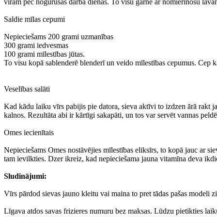
vīram pēc nogurušas darba dienas. To visu garnē ar nomierinošu lavand
Saldie mīlas cepumi
Nepieciešams 200 grami uzmanības
300 grami iedvesmas
100 grami mīlestības jūtas.
To visu kopā sablenderē blenderī un veido mīlestības cepumus. Cep kam
Veselības salāti
Kad kādu laiku vīrs pabijis pie datora, sieva aktīvi to izdzen ārā rak
kalnos. Rezultāta abi ir kārtīgi sakapāti, un tos var servēt vannas peldē
Omes iecienītais
Nepieciešams Omes nostāvējies mīlestības eliksīrs, to kopā jauc ar si
tam ievilkties. Dzer ikreiz, kad nepieciešama jauna vitamīna deva ikdi
Sludinājumi:
Vīrs pārdod sievas jauno kleitu vai maina to pret tādas pašas modeli zi
Līgava atdos savas frizieres numuru bez maksas. Lūdzu pietikties laik