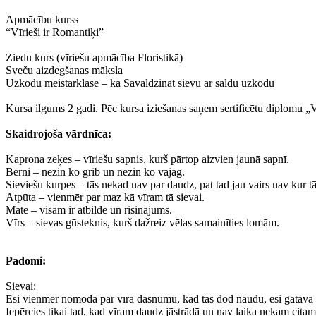
Apmācību kurss
“Vīrieši ir Romantiķi”
Ziedu kurs (vīriešu apmācība Floristikā)
Sveču aizdegšanas māksla
Uzkodu meistarklase – kā Savaldzināt sievu ar saldu uzkodu
Kursa ilgums 2 gadi. Pēc kursa iziešanas saņem sertificētu diplomu „Vīr
Skaidrojoša vārdnīca:
Kaprona zeķes – vīriešu sapnis, kurš pārtop aizvien jaunā sapnī.
Bērni – nezin ko grib un nezin ko vajag.
Sieviešu kurpes – tās nekad nav par daudz, pat tad jau vairs nav kur tā
Atpūta – vienmēr par maz kā vīram tā sievai.
Māte – visam ir atbilde un risinājums.
Vīrs – sievas gūsteknis, kurš dažreiz vēlas samainīties lomām.
Padomi:
Sievai:
Esi vienmēr nomodā par vīra dāsnumu, kad tas dod naudu, esi gatava 
Iepērcies tikai tad, kad vīram daudz jāstrādā un nav laika nekam citam