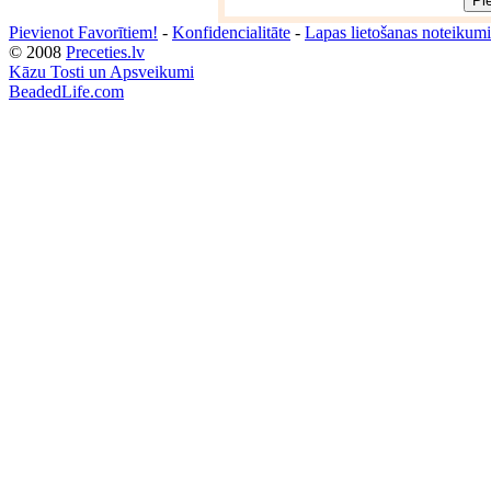
Pievienot Favorītiem!
-
Konfidencialitāte
-
Lapas lietošanas noteikumi
© 2008
Preceties.lv
Kāzu Tosti un Apsveikumi
BeadedLife.com