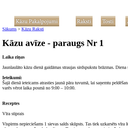
Sākums
>
Kāzu Raksti
Kāzu avīze - paraugs Nr 1
Laika ziņas
Jaunlaulāto kāzu dienā gaidāmas straujas sirdspukstu brāzmas. Diena 
Ieteikumi:
Šajā dienā ieteicams atrasties jaunā pāra tuvumā, lai saņemtu peldēšan
varēs vērot laika posmā no 9:00 – 10:00.
Receptes
Vīra stiprais
Vispirms nepieciešams 1 sievas salds skūpsts. Tas tiek uzkarsēts vīra 