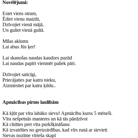
Novēlējumi:
Esiet viens otram,
Ēdiet vienu maizīti,
Dzīvojiet vienā mājā,
Un guliet vienā gultā.
Mīlas aklums
Lai abus Jūs ķer!
Lai skanošas naudas kaudzes pazūd
Lai naudas papīri vienmēr paliek pāri.
Dzīvojiet saticīgi,
Priecājaties par katru nieku,
Aizmirstiet par katru ķildu..
Apmācības pirms laulībām
Kā kļūt par vīra labāko sievu! Apmācību kurss 5 mēneši.
Vīra nešpetnās manieres un kā tās pārdzīvot
Kā cīnīties pret vīra purkšķināšanu
Kā izvairīties no greizsirdības, kad vīrs runā ar sievieti
Sievas nozīme vīrieša skapī