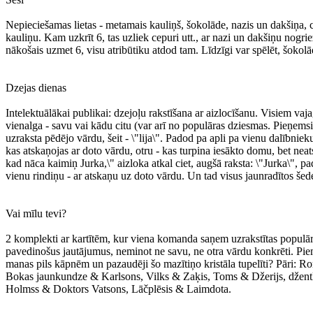
Nepieciešamas lietas - metamais kauliņš, šokolāde, nazis un dakšiņa, cep
kauliņu. Kam uzkrīt 6, tas uzliek cepuri utt., ar nazi un dakšiņu nogri
nākošais uzmet 6, visu atribūtiku atdod tam. Līdzīgi var spēlēt, šokolād
Dzejas dienas
Intelektuālākai publikai: dzejoļu rakstīšana ar aizlocīšanu. Visiem vaj
vienalga - savu vai kādu citu (var arī no populāras dziesmas. Pieņemsim,
uzraksta pēdējo vārdu, šeit - \"lija\". Padod pa apli pa vienu dalībni
kas atskaņojas ar doto vārdu, otru - kas turpina iesākto domu, bet nea
kad nāca kaimiņ Jurka,\" aizloka atkal ciet, augšā raksta: \"Jurka\", p
vienu rindiņu - ar atskaņu uz doto vārdu. Un tad visus jaunradītos šed
Vai mīlu tevi?
2 komplekti ar kartītēm, kur viena komanda saņem uzrakstītas populāru
pavedinošus jautājumus, neminot ne savu, ne otra vārdu konkrēti. Piemē
manas pils kāpnēm un pazaudēji šo mazītiņo kristāla tupelīti? Pāri: 
Bokas jaunkundze & Karlsons, Vilks & Zaķis, Toms & Džerijs, džent
Holmss & Doktors Vatsons, Lāčplēsis & Laimdota.