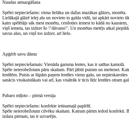
Naudas atmazgāšana
Spēlei nepieciešams: viena lielāka un dažas mazākas glāzes, monēta.
Lielākajā glāzē ielej alu un novieto to galda vidū, tai apkārt novieto ti
katrs spēlētājs sāk mest monētu, cenšoties iemest to kādā no kausiem
viņš iemeta, tas izdzer šo \"dāvanu\". Un monētas metējs atkal piepilda 
savus alus, un viņš tos izdzer, arī lielo.
Apģērb savu dāmu
Spēlei nepieciešamais: Vienāda garuma lentes, kas ir satītas kamolā.
Spēle neierobežotam pāru skaitam. Pārī jābūt puisim un meitenei. Katr
lentītēm. Puisis ar lūpām paņem lentītes vienu galu, un nepieskaroties 
sanācis visskaistākais vai arī, kas visātrāk ir ticis līdz lentītes otram ga
Pabaro mīļoto – pirmā versija
Spēlei nepieciešams: konfekte ietinamajā papīrītī.
Spēle neierobežotam cilvēku skaitam. Katram pārim iedod konfekti. Bez
izdara pirmais, tas ir uzvarējis.