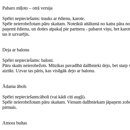
Pabaro mīļoto – otrā versija
Spēlei nepieciešams: trauks ar ēdienu, karote.
Spēle neierobežotam pāru skaitam. Noteiktā attālumā no katra pāra nol
paņemt ēdienu, un doties atpakaļ pie partnera - pabarot viņu, bet karot
tas ir uzvarējis.
Deja ar balonu
Spēlei nepieciešams: baloni.
Pāru skaits neierobežots. Mūzikas pavadībā dalībnieki dejo, bet starp
aiztikt. Uzvar tas pāris, kas visilgāk dejo ar balonu.
Ādama ābols
Spēlei nepieciešams:āboli (vai kādi citi augļi).
Spēle neierobežotam pāru skaitam. Vienam dalībniekam jāpaņem zobos 
pirmais.
Amora bultas