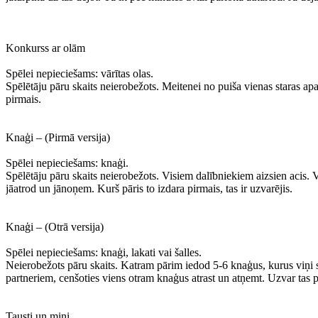
Konkurss ar olām
Spēlei nepieciešams: vārītas olas.
Spēlētāju pāru skaits neierobežots. Meitenei no puiša vienas staras apa
pirmais.
Knaģi – (Pirmā versija)
Spēlei nepieciešams: knaģi.
Spēlētāju pāru skaits neierobežots. Visiem dalībniekiem aizsien acis. 
jāatrod un jānoņem. Kurš pāris to izdara pirmais, tas ir uzvarējis.
Knaģi – (Otrā versija)
Spēlei nepieciešams: knaģi, lakati vai šalles.
Neierobežots pāru skaits. Katram pārim iedod 5-6 knaģus, kurus viņi s
partneriem, cenšoties viens otram knaģus atrast un atņemt. Uzvar tas p
Tausti un mini