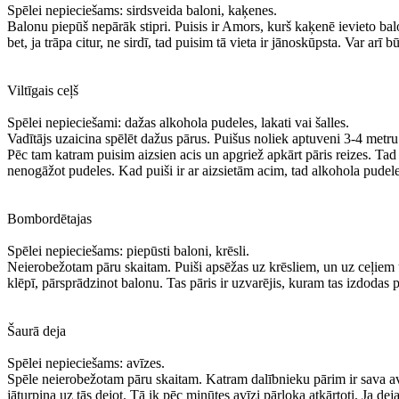
Spēlei nepieciešams: sirdsveida baloni, kaķenes.
Balonu piepūš nepārāk stipri. Puisis ir Amors, kurš kaķenē ievieto balon
bet, ja trāpa citur, ne sirdī, tad puisim tā vieta ir jānoskūpsta. Var arī 
Viltīgais ceļš
Spēlei nepieciešami: dažas alkohola pudeles, lakati vai šalles.
Vadītājs uzaicina spēlēt dažus pārus. Puišus noliek aptuveni 3-4 metru
Pēc tam katram puisim aizsien acis un apgriež apkārt pāris reizes. Tad n
nenogāžot pudeles. Kad puiši ir ar aizsietām acim, tad alkohola pudeles
Bombordētajas
Spēlei nepieciešams: piepūsti baloni, krēsli.
Neierobežotam pāru skaitam. Puiši apsēžas uz krēsliem, un uz ceļiem uz
klēpī, pārsprādzinot balonu. Tas pāris ir uzvarējis, kuram tas izdodas
Šaurā deja
Spēlei nepieciešams: avīzes.
Spēle neierobežotam pāru skaitam. Katram dalībnieku pārim ir sava avī
jāturpina uz tās dejot. Tā ik pēc minūtes avīzi pārloka atkārtoti. Ja deja