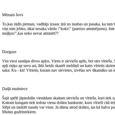
Mēmais šovs
To,kas rādīs pirmais, vadītājs izsauc ārā no istabas un pasaka, ka tam 
viņi min jebko, tikai nesaka vārdu \"koks\" (pareizo atminējumu). Interes
muļķus\",kas neko nevar atminēt??
Dzeguze
Visi viesi sastājas divos apļos. Viens ir sieviešu aplis, bet otrs vīriešu.
apļi riņķo ap savu asi, līdz beidz skanēt meldiņš un katrs vīrietis skri
saka: Ku - kū! Vīrietis, kuram nav sievietes, izvēlas sev tīkamāko un ie
Daiļā muitniece
Šajā spēlē jāpiedalās vienādam skaitam sieviešu un vīriešu, kuri tiek sa
Katram kungam tiek iedota viena dolāra banknote, kuru vīrieši citā telpā
Slēpt un meklēt naudu var visur. Ja dāma atrod dolāru, tas kā balva pal
Muitas gudriniekiem.