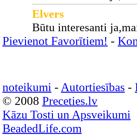
Elvers
Būtu interesanti ja,m
Pievienot Favorītiem!
-
Kon
noteikumi
-
Autortiesības
-
© 2008
Preceties.lv
Kāzu Tosti un Apsveikumi
BeadedLife.com