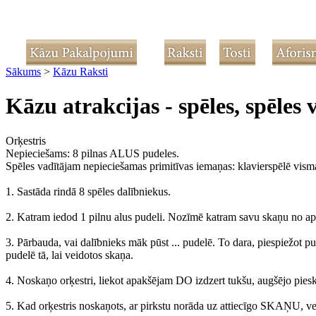
Sākums
>
Kāzu Raksti
Kāzu atrakcijas - spēles, spēles 
Orķestris
Nepieciešams: 8 pilnas ALUS pudeles.
Spēles vadītājam nepieciešamas primitīvas iemaņas: klavierspēlē vismaz
1. Sastāda rindā 8 spēles dalībniekus.
2. Katram iedod 1 pilnu alus pudeli. Nozīmē katram savu skaņu no 
3. Pārbauda, vai dalībnieks māk pūst ... pudelē. To dara, piespiežot p
pudelē tā, lai veidotos skaņa.
4. Noskaņo orķestri, liekot apakšējam DO izdzert tukšu, augšējo piesk
5. Kad orķestris noskaņots, ar pirkstu norāda uz attiecīgo SKAŅU, ve