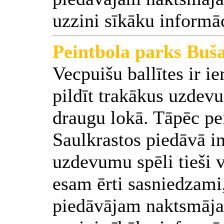
uzzini sīkāku informā
Peintbola parks Buš
Vecpuišu ballītes ir ier
pildīt trakākus uzdevu
draugu lokā. Tāpēc pe
Saulkrastos piedāvā in
uzdevumu spēli tieši 
esam ērti sasniedzami,
piedāvājam naktsmājas