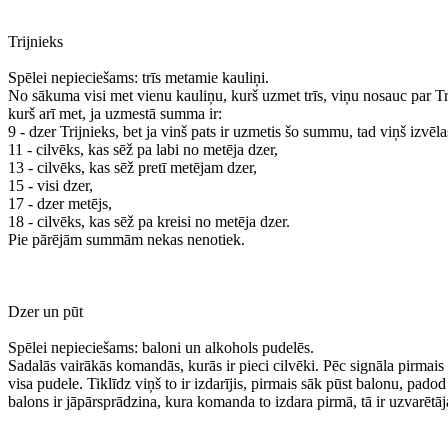
Trijnieks
Spēlei nepieciešams: trīs metamie kauliņi.
No sākuma visi met vienu kauliņu, kurš uzmet trīs, viņu nosauc par Tr
kurš arī met, ja uzmestā summa ir:
9 - dzer Trijnieks, bet ja vinš pats ir uzmetis šo summu, tad viņš izvēla
11 - cilvēks, kas sēž pa labi no metēja dzer,
13 - cilvēks, kas sēž pretī metējam dzer,
15 - visi dzer,
17 - dzer metējs,
18 - cilvēks, kas sēž pa kreisi no metēja dzer.
Pie pārējām summām nekas nenotiek.
Dzer un pūt
Spēlei nepieciešams: baloni un alkohols pudelēs.
Sadalās vairākās komandās, kurās ir pieci cilvēki. Pēc signāla pirmais
visa pudele. Tiklīdz viņš to ir izdarījis, pirmais sāk pūst balonu, pa
balons ir jāpārsprādzina, kura komanda to izdara pirmā, tā ir uzvarētāj