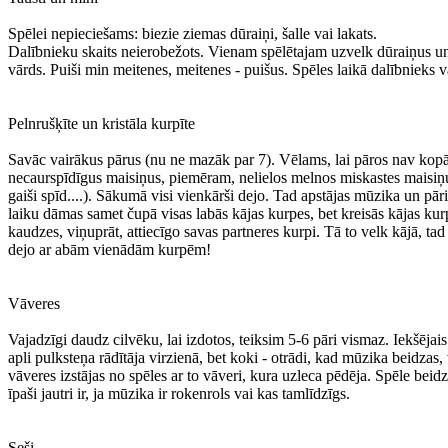
Spēlei nepieciešams: biezie ziemas dūraiņi, šalle vai lakats.
Dalībnieku skaits neierobežots. Vienam spēlētajam uzvelk dūraiņus un a
vārds. Puiši min meitenes, meitenes - puišus. Spēles laikā dalībnieks va
Pelnrušķīte un kristāla kurpīte
Savāc vairākus pārus (nu ne mazāk par 7). Vēlams, lai pāros nav kopā īs
necaurspīdīgus maisiņus, piemēram, nelielos melnos miskastes maisiņ
gaiši spīd....). Sākumā visi vienkārši dejo. Tad apstājas mūzika un pāri
laiku dāmas samet čupā visas labās kājas kurpes, bet kreisās kājas kur
kaudzes, viņuprāt, attiecīgo savas partneres kurpi. Tā to velk kājā, ta
dejo ar abām vienādām kurpēm!
Vāveres
Vajadzīgi daudz cilvēku, lai izdotos, teiksim 5-6 pāri vismaz. Iekšējais a
apli pulksteņa rādītāja virzienā, bet koki - otrādi, kad mūzika beidzas,
vāveres izstājas no spēles ar to vāveri, kura uzleca pēdēja. Spēle beidza
īpaši jautri ir, ja mūzika ir rokenrols vai kas tamlīdzīgs.
Seši