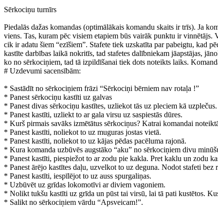
Sērkociņu turnīrs
Piedalās dažas komandas (optimālākais komandu skaits ir trīs). Ja komand
viens. Tas, kuram pēc visiem etapiem būs vairāk punktu ir vinnētājs. 
cik ir adatu šiem “ezīšiem”. Stafete tiek uzskatīta par pabeigtu, kad pē
kastīte darbības laikā nokritīs, tad stafetes dalībniekam jāapstājas, jān
ko no sērkociņiem, tad tā izpildīšanai tiek dots noteikts laiks. Koman
# Uzdevumi sacensībām:
* Sastādīt no sērkociņiem frāzi “Sērkociņi bērniem nav rotaļa !”
* Panest sērkociņu kastīti uz galvas
* Panest divas sērkociņu kastītes, uzliekot tās uz pleciem kā uzplečus.
* Panest kastīti, uzliekt to ar gala virsu uz saspiestās dūres.
* Kurš pirmais savāks izmētātus sērkociņus? Katrai komandai noteiktā
* Panest kastīti, noliekot to uz muguras jostas vietā.
* Panest kastīti, noliekot to uz kājas pēdas pacēluma rajonā.
* Kura komanda uzbūvēs augstāko “aku” no sērkociņiem divu minūšu
* Panest kastīti, piespiežot to ar zodu pie kakla. Pret kaklu un zodu kast
* Panest ārējo kastītes daļu, uzvelkot to uz deguna. Nodot stafeti be
* Panest kastīti, iespīlējot to uz auss spurgaliņas.
* Uzbūvēt uz grīdas lokomotīvi ar diviem vagoniem.
* Nolikt tukšu kastīti uz grīda un pūst tai virsū, lai tā pati kustētos. K
* Salikt no sērkociņiem vārdu “Apsveicam!”.