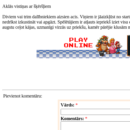
Aklās vistiņas ar šķēršļiem
Diviem vai trim dalībniekiem aizsien acis. Viņiem ir jāaizkļūst no star
nedrīkst izkustināt vai apgāzt. Spēlētājiem ir atļauts iepriekš iziet vis
augstu ceļot kājas, uzmanīgi virzās uz priekšu, kamēr pārējie klusām nov
Pievienot komentāru:
Vārds:
*
Komentārs:
*