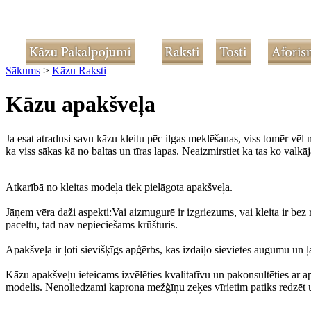
Sākums
>
Kāzu Raksti
Kāzu apakšveļa
Ja esat atradusi savu kāzu kleitu pēc ilgas meklēšanas, viss tomēr vēl 
ka viss sākas kā no baltas un tīras lapas. Neaizmirstiet ka tas ko valkāj
Atkarībā no kleitas modeļa tiek pielāgota apakšveļa.
Jāņem vēra daži aspekti:Vai aizmugurē ir izgriezums, vai kleita ir bez ro
paceltu, tad nav nepieciešams krūšturis.
Apakšveļa ir ļoti sievišķīgs apģērbs, kas izdaiļo sievietes augumu un ļ
Kāzu apakšveļu ieteicams izvēlēties kvalitatīvu un pakonsultēties ar 
modelis. Nenoliedzami kaprona mežģīņu zeķes vīrietim patiks redzēt