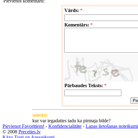
Pievienot komentāru:
Vārds:
*
Komentārs:
*
Pārbaudes Teksts:
*
sniedze
kur var iegadaties tadu ka pirmaja bilde?
Pievienot Favorītiem!
-
Konfidencialitāte
-
Lapas lietošanas noteikumi
© 2008
Preceties.lv
Kāzu Tosti un Apsveikumi