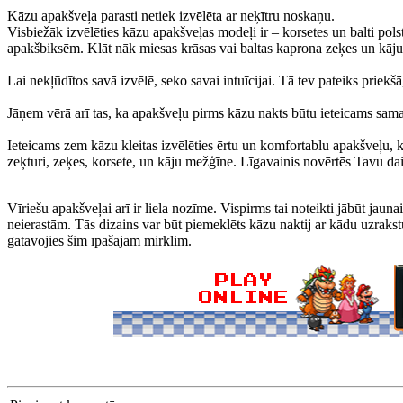
Kāzu apakšveļa parasti netiek izvēlēta ar neķītru noskaņu.
Visbiežāk izvēlēties kāzu apakšveļas modeļi ir – korsetes un balti pol
apakšbiksēm. Klāt nāk miesas krāsas vai baltas kaprona zeķes un kāju 
Lai nekļūdītos savā izvēlē, seko savai intuīcijai. Tā tev pateiks priekšā,
Jāņem vērā arī tas, ka apakšveļu pirms kāzu nakts būtu ieteicams sama
Ieteicams zem kāzu kleitas izvēlēties ērtu un komfortablu apakšveļu, ka
zeķturi, zeķes, korsete, un kāju mežģīne. Līgavainis novērtēs Tavu da
Vīriešu apakšveļai arī ir liela nozīme. Vispirms tai noteikti jābūt jaun
neierastām. Tās dizains var būt piemeklēts kāzu naktij ar kādu uzrakstu
gatavojies šim īpašajam mirklim.