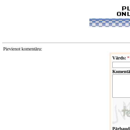
Pievienot komentāru:
Vārds:
*
Komentā
Pārbaude