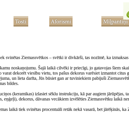
iek svinētas Ziemassvētkos – svētki ir divkārši, tas nozīmē, ka izmaksa
tīkamu noskaņojumu. Šajā laikā cilvēki ir priecīgi, jo gatavojas šiem ska
o varat dekorēt viesību vietu, tos pašus dekorus varēsiet izmantot citus 
juma, un lieta darīta, Jūs būsiet gan ar tuviniekiem pabijuši Ziemassvēt
mas bildes.
auciņos (keramikas) izlasiet sēklu instrukciju, kā par augiem jārūpējas, ta
s, eņģeļi), dekorus, dāvanas vecākiem izvēlēties Ziemassvētku laikā ner
emas laikā tiek svinētas procentuāli retāk nekā vasarā, bet jārēķinās, k