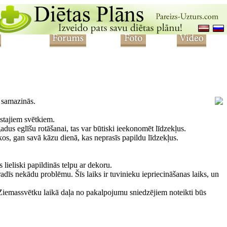
s samazinās.
istajiem svētkiem.
gadus eglīšu rotāšanai, tas var būtiski ieekonomēt līdzekļus.
kos, gan savā kāzu dienā, kas neprasīs papildu līdzekļus.
s lieliski papildinās telpu ar dekoru.
adīs nekādu problēmu. Šīs laiks ir tuvinieku iepriecināšanas laiks, un
a Ziemassvētku laikā daļa no pakalpojumu sniedzējiem noteikti būs