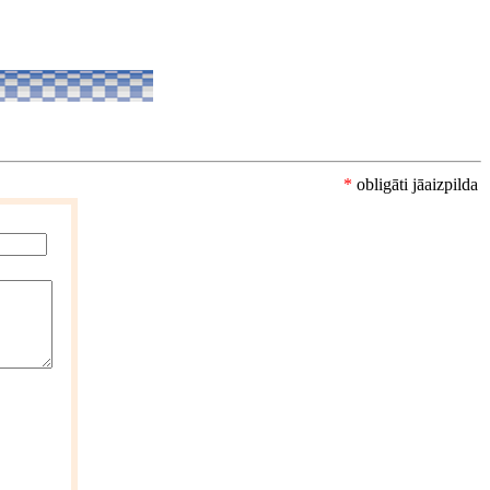
*
obligāti jāaizpilda