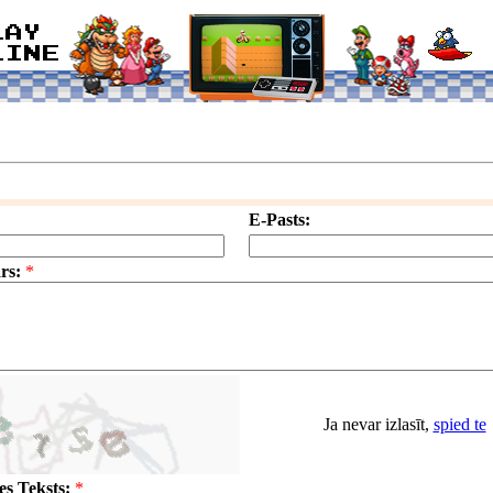
E-Pasts:
rs:
*
Ja nevar izlasīt,
spied te
s Teksts:
*