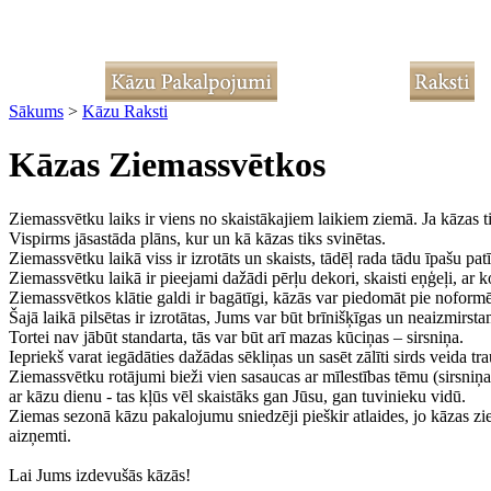
Sākums
>
Kāzu Raksti
Kāzas Ziemassvētkos
Ziemassvētku laiks ir viens no skaistākajiem laikiem ziemā. Ja kāzas t
Vispirms jāsastāda plāns, kur un kā kāzas tiks svinētas.
Ziemassvētku laikā viss ir izrotāts un skaists, tādēļ rada tādu īpašu pa
Ziemassvētku laikā ir pieejami dažādi pērļu dekori, skaisti eņģeļi, ar k
Ziemassvētkos klātie galdi ir bagātīgi, kāzās var piedomāt pie noformē
Šajā laikā pilsētas ir izrotātas, Jums var būt brīnišķīgas un neaizmirsta
Tortei nav jābūt standarta, tās var būt arī mazas kūciņas – sirsniņa.
Iepriekš varat iegādāties dažādas sēkliņas un sasēt zālīti sirds veida tr
Ziemassvētku rotājumi bieži vien sasaucas ar mīlestības tēmu (sirsniņa
ar kāzu dienu - tas kļūs vēl skaistāks gan Jūsu, gan tuvinieku vidū.
Ziemas sezonā kāzu pakalojumu sniedzēji pieškir atlaides, jo kāzas zi
aizņemti.
Lai Jums izdevušās kāzās!