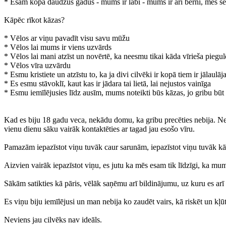
* Esam kopā daudzus gadus - mums ir labi - mums ir arī bērni, mēs s
Kāpēc rīkot kāzas?
* Vēlos ar viņu pavadīt visu savu mūžu
* Vēlos lai mums ir viens uzvārds
* Vēlos lai mani atzīst un novērtē, ka neesmu tikai kāda vīrieša piegul
* Vēlos vīra uzvārdu
* Esmu kristiete un atzīstu to, ka ja divi cilvēki ir kopā tiem ir jālaulāj
* Es esmu stāvoklī, kaut kas ir jādara tai lietā, lai nejustos vainīga
* Esmu iemīlējusies līdz ausīm, mums noteikti būs kāzas, jo gribu bū
Kad es biju 18 gadu veca, nekādu domu, ka gribu precēties nebija. Nebij
vienu dienu sāku vairāk kontaktēties ar tagad jau esošo vīru.
Pamazām iepazīstot viņu tuvāk caur sarunām, iepazīstot viņu tuvāk kā
Aizvien vairāk iepazīstot viņu, es jutu ka mēs esam tik līdzīgi, ka mums 
Sākām satikties kā pāris, vēlāk saņēmu arī bildinājumu, uz kuru es arī a
Es viņu biju iemīlējusi un man nebija ko zaudēt vairs, kā riskēt un kļū
Neviens jau cilvēks nav ideāls.