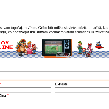
savam topošajam vīram. Gribu būt mīlēta sieviete, atdzīta un arī tā, kas 
kļu, ko nodzīvojot līdz sirmam vecumam varam atskatīties uz mīlestības
*
E-Pasts:
ārs:
*