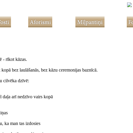
 - rīkot kāzas.
t kopā bez laulāšanās, bez kāzu ceremonijas baznīcā.
u cilvēka dzīvē:
ēl daļa arī nedzīvo vairs kopā
aiņas
u, ka man tas izdosies