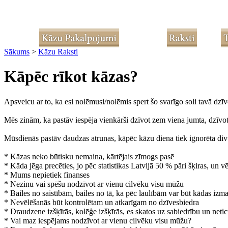
Sākums
>
Kāzu Raksti
Kāpēc rīkot kāzas?
Apsveicu ar to, ka esi nolēmusi/nolēmis spert šo svarīgo soli tavā dzīvē
Mēs zinām, ka pastāv iespēja vienkārši dzīvot zem viena jumta, dzīvo
Mūsdienās pastāv daudzas atrunas, kāpēc kāzu diena tiek ignorēta div
* Kāzas neko būtisku nemaina, kārtējais zīmogs pasē
* Kāda jēga precēties, jo pēc statistikas Latvijā 50 % pāri šķiras, un v
* Mums nepietiek finanses
* Nezinu vai spēšu nodzīvot ar vienu cilvēku visu mūžu
* Bailes no saistībām, bailes no tā, ka pēc laulībām var būt kādas izm
* Nevēlēšanās būt kontrolētam un atkarīgam no dzīvesbiedra
* Draudzene izšķīrās, kolēģe izšķīrās, es skatos uz sabiedrību un netic
* Vai maz iespējams nodzīvot ar vienu cilvēku visu mūžu?