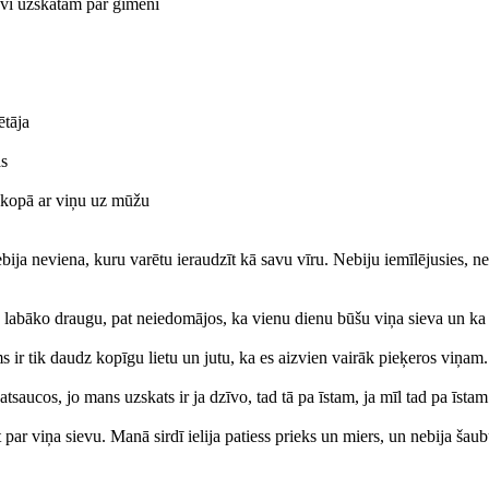
evi uzskatām par ģimeni
ētāja
as
t kopā ar viņu uz mūžu
a neviena, kuru varētu ieraudzīt kā savu vīru. Nebiju iemīlējusies, nebij
 labāko draugu, pat neiedomājos, ka vienu dienu būšu viņa sieva un ka
ir tik daudz kopīgu lietu un jutu, ka es aizvien vairāk pieķeros viņam. Ar
tsaucos, jo mans uzskats ir ja dzīvo, tad tā pa īstam, ja mīl tad pa īstam
t par viņa sievu. Manā sirdī ielija patiess prieks un miers, un nebija šau