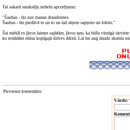
Tai sakarā sarakstīju nelielu apcerējumu:
"Šaubas - tās nav manas draudzenes
Šaubas - tās piedāvā to un to un tad atņem sapņoto un loloto."
Šai mirklī es ļāvos laimes sajūtām, ļāvos tam, ka būšu vienīgā sieviete 
ko iestādām mūsu kopīgajā dzīves dārzā. Lai tur aug daudz skaistu mir
Pievienot komentāru:
Vārds:
Koment