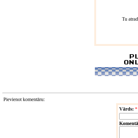
Tu atrad
Pievienot komentāru:
Vārds:
*
Komentā