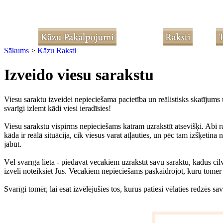
Sākums
>
Kāzu Raksti
Izveido viesu sarakstu
Viesu saraktu izveidei nepieciešama pacietība un reālistisks skatījums 
svarīgi izlemt kādi viesi ieradīsies!
Viesu sarakstu vispirms nepieciešams katram uzrakstīt atsevišķi. Abi ra
kāda ir reālā situācija, cik viesus varat atļauties, un pēc tam izšķetin
jābūt.
Vēl svarīga lieta - piedāvāt vecākiem uzrakstīt savu saraktu, kādus ci
izvēli noteiksiet Jūs. Vecākiem nepieciešams paskaidrojot, kuru tomēr 
Svarīgi tomēr, lai esat izvēlējušies tos, kurus patiesi vēlaties redzēs 