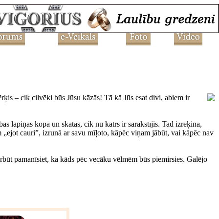
rķis – cik cilvēki būs Jūsu kāzās! Tā kā Jūs esat divi, abiem ir
 lapiņas kopā un skatās, cik nu katrs ir sarakstījis. Tad izrēķina,
tam „ejot cauri”, izrunā ar savu mīļoto, kāpēc viņam jābūt, vai kāpēc nav
 varbūt pamanīsiet, ka kāds pēc vecāku vēlmēm būs piemirsies. Galējo