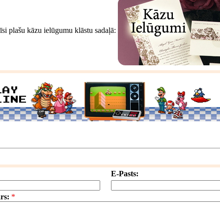
īsi plašu kāzu ielūgumu klāstu sadaļā:
E-Pasts:
rs:
*