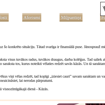
uz šo konkrēto situāciju. Tātad svarīga ir finansiālā puse. Jānosprauž mē
ksta visus tuvākos radus, tuvākos draugus, darba kolēģus. Tad saliek abas
a no saraksta tos, kurus noteikti vēlaties redzēt savās kāzās. Un tā sarak
lvēkus viņi vēlas redzēt, tad kopīgi „iziesiet cauri” savam saraktam un
neaicināsiet, lai nerodas pārpratumi.
savā visnozīmīgākajā dienā - Kāzās.