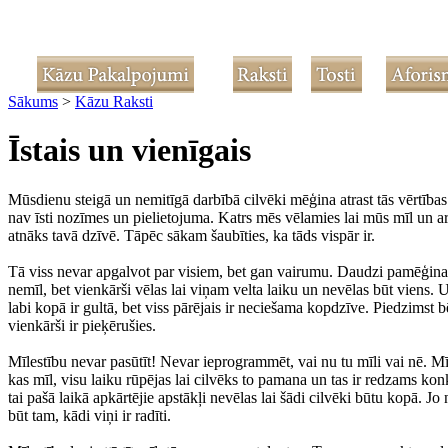
Sākums
>
Kāzu Raksti
Īstais un vienīgais
Mūsdienu steigā un nemitīgā darbībā cilvēki mēģina atrast tās vērtības d
nav īsti nozīmes un pielietojuma. Katrs mēs vēlamies lai mūs mīl un arī m
atnāks tavā dzīvē. Tāpēc sākam šaubīties, ka tāds vispār ir.
Tā viss nevar apgalvot par visiem, bet gan vairumu. Daudzi pamēģina dra
nemīl, bet vienkārši vēlas lai viņam velta laiku un nevēlas būt viens. 
labi kopā ir gultā, bet viss pārējais ir neciešama kopdzīve. Piedzimst bē
vienkārši ir pieķērušies.
Mīlestību nevar pasūtīt! Nevar ieprogrammēt, vai nu tu mīli vai nē. M
kas mīl, visu laiku rūpējas lai cilvēks to pamana un tas ir redzams konkr
tai pašā laikā apkārtējie apstākļi nevēlas lai šādi cilvēki būtu kopā. J
būt tam, kādi viņi ir radīti.