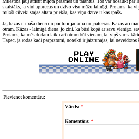
Mīlestība ļauj attīstīt mīļotā prasmes un talantus. Tos var nosaukt par l
skaistāks, ja viņi apprecas un dzīvo visu mūžu laimīgi. Protams, ka vi
mīloši cilvēki stājas altāra priekša, kas viņu dzīvē ir kas īpašs.
Jā, kāzas ir īpaša diena un par to ir jādomā un jāatceras. Kāzas arī m
otram. Kāzas - laimīgā diena, jo zini, ka būsi kopā ar savu vienīgo, 
Protams, ka mēs dodam laiku arī otram būt vienam, lai viņš var sakārto
Tāpēc, ja rodas kādi pārpratumi, noteikti ir jāizrunājas, lai neveidotos
Pievienot komentāru:
Vārds:
*
Komentārs:
*