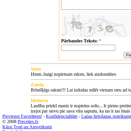
Pārbaudes Teksts:
*
Suno
Hmm..baigi nopietnais raksts, liek aizdomāties
Zanda
Brīnišķīgs raksts!!! Lai izdodas mīlēt vienam otru arī 
Ideinova
Laulība priekš manis ir nopietns solis... Ir pirmo pret
izejot par sievu pie sava vīra sapratu, ka tas ir tas īstai
Pievienot Favorītiem!
-
Konfidencialitāte
-
Lapas lietošanas noteikumi
© 2008
Preceties.lv
Kāzu Tosti un Apsveikumi