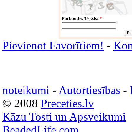
Pārbaudes Teksts:
*
Pievienot Favorītiem!
-
Kon
noteikumi
-
Autortiesības
-
© 2008
Preceties.lv
Kāzu Tosti un Apsveikumi
BeadedLife.com