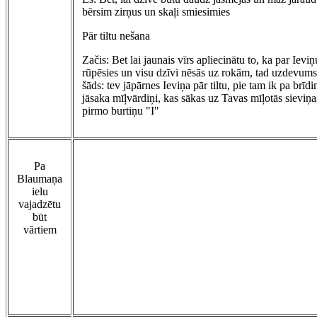
bērsim zirņus un skaļi smiesimies
Pār tiltu nešana
Začis: Bet lai jaunais vīrs apliecinātu to, ka par Ieviņ
rūpēsies un visu dzīvi nēsās uz rokām, tad uzdevums
šāds: tev jāpārnes Ieviņa pār tiltu, pie tam ik pa brīd
jāsaka mīļvārdiņi, kas sākas uz Tavas mīļotās sieviņa
pirmo burtiņu "I"
Pa
Blaumaņa
ielu
vajadzētu
būt
vārtiem