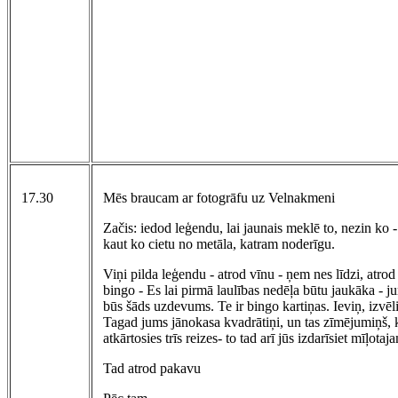
17.30
Mēs braucam ar fotogrāfu uz Velnakmeni
Začis: iedod leģendu, lai jaunais meklē to, nezin ko -
kaut ko cietu no metāla, katram noderīgu.
Viņi pilda leģendu - atrod vīnu - ņem nes līdzi, atrod
bingo - Es lai pirmā laulības nedēļa būtu jaukāka - j
būs šāds uzdevums. Te ir bingo kartiņas. Ieviņ, izvēli
Tagad jums jānokasa kvadrātiņi, un tas zīmējumiņš, 
atkārtosies trīs reizes- to tad arī jūs izdarīsiet mīļotaj
Tad atrod pakavu