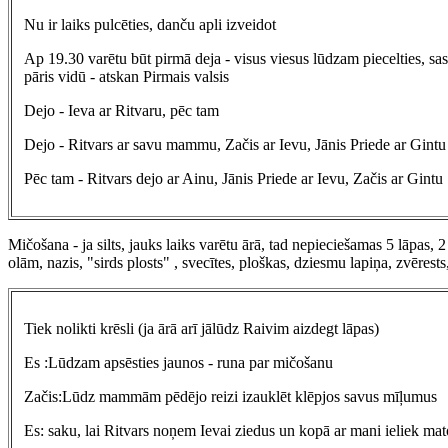
Nu ir laiks pulcēties, danču apli izveidot
Ap 19.30 varētu būt pirmā deja - visus viesus lūdzam piecelties, sast
pāris vidū - atskan Pirmais valsis
Dejo - Ieva ar Ritvaru, pēc tam
Dejo - Ritvars ar savu mammu, Začis ar Ievu, Jānis Priede ar Gintu
Pēc tam - Ritvars dejo ar Ainu, Jānis Priede ar Ievu, Začis ar Gintu
Mičošana - ja silts, jauks laiks varētu ārā, tad nepieciešamas 5 lāpas, 
olām, nazis, "sirds plosts" , svecītes, ploškas, dziesmu lapiņa, zvēres
Tiek nolikti krēsli (ja ārā arī jālūdz Raivim aizdegt lāpas)
Es :Lūdzam apsēsties jaunos - runa par mičošanu
Začis:Lūdz mammām pēdējo reizi izauklēt klēpjos savus mīļumus
Es: saku, lai Ritvars noņem Ievai ziedus un kopā ar mani ieliek mat