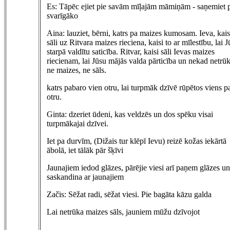
Es: Tāpēc ejiet pie savām mīļajām māmiņām - saņemiet 
svarīgāko
Aina: lauziet, bērni, katrs pa maizes kumosam. Ieva, kais
sāli uz Ritvara maizes rieciena, kaisi to ar mīlestību, lai 
starpā valdītu saticība. Ritvar, kaisi sāli Ievas maizes
riecienam, lai Jūsu mājās valda pārticība un nekad netrū
ne maizes, ne sāls.
katrs pabaro vien otru, lai turpmāk dzīvē rūpētos viens p
otru.
Ginta: dzeriet ūdeni, kas veldzēs un dos spēku visai
turpmākajai dzīvei.
Iet pa durvīm, (Dižais tur klēpī Ievu) reizē kožas iekārtā
ābolā, iet tālāk pār šķīvi
Jaunajiem iedod glāzes, pārējie viesi arī paņem glāzes un
saskandina ar jaunajiem
Začis: Sēžat radi, sēžat viesi. Pie bagāta kāzu galda
Lai netrūka maizes sāls, jauniem mūžu dzīvojot