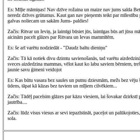
Es: Mīļie māmiņas! Nav dzīve rožaina un maize nav jums salda Bet
neredz dzīves grūtumus. Kaut gan nav pieņemts teikt par mīlestību 
galvas noliecam un sakām Jums- paldies!
Začis: Ritvar un Ieviņ, ja laimīgi būsiet jūs, laimīgas būs arī jūsu 
aicinām pacelt glāzes par Ritvara un Ievas mammītēm.
Es: še arī varētu nodziedāt - "Daudz baltu dieniņu"
Začis: Tā kā notiek divu dzimtu savienošanās, tad varētu aizdedzinā
sveces aizdedzina mammas, vēlot kaut ko labu saviem bērniem, tre
jaunie savu ģimeni veidojot
Es: Kas būtu vasara bez saules un putnu dziesmām, mežs bez vēju 
ūdens, tāpat kā kāzas bez tuviem un mīļiem cilvēkiem...
Začis: Tādēļ pacelsim glāzes par kāzu viesiem, lai šovakar dzirkstī 
jautrība....
Začis: lūdz visus viesus ar sevi iepazīstināt, paceļot un palūkojoties
sola.