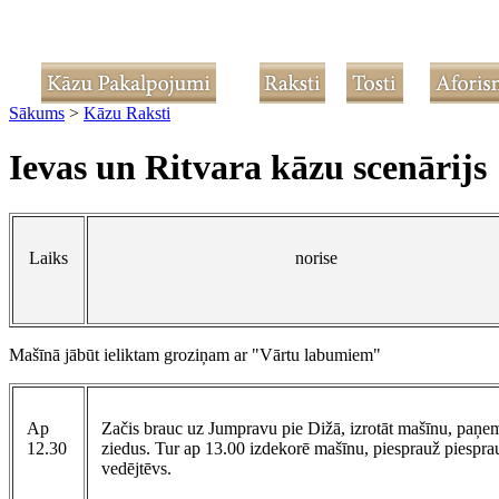
Sākums
>
Kāzu Raksti
Ievas un Ritvara kāzu scenārijs
Laiks
norise
Mašīnā jābūt ieliktam groziņam ar "Vārtu labumiem"
Ap
Začis brauc uz Jumpravu pie Dižā, izrotāt mašīnu, paņe
12.30
ziedus. Tur ap 13.00 izdekorē mašīnu, piesprauž piespra
vedējtēvs.