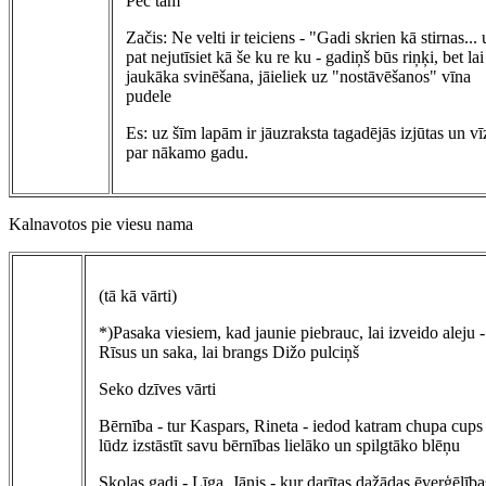
Pēc tam
Začis: Ne velti ir teiciens - "Gadi skrien kā stirnas...
pat nejutīsiet kā še ku re ku - gadiņš būs riņķi, bet lai
jaukāka svinēšana, jāieliek uz "nostāvēšanos" vīna
pudele
Es: uz šīm lapām ir jāuzraksta tagadējās izjūtas un vī
par nākamo gadu.
Kalnavotos pie viesu nama
(tā kā vārti)
*)Pasaka viesiem, kad jaunie piebrauc, lai izveido aleju -
Rīsus un saka, lai brangs Dižo pulciņš
Seko dzīves vārti
Bērnība - tur Kaspars, Rineta - iedod katram chupa cups
lūdz izstāstīt savu bērnības lielāko un spilgtāko blēņu
Skolas gadi - Līga, Jānis - kur darītas dažādas ēverģēlība