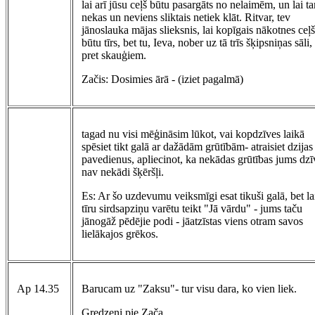
lai arī jūsu ceļš būtu pasargāts no nelaimēm, un lai t
nekas un neviens sliktais netiek klāt. Ritvar, tev
jānoslauka mājas slieksnis, lai kopīgais nākotnes ceļš
būtu tīrs, bet tu, Ieva, nober uz tā trīs šķipsniņas sāli,
pret skauģiem.
Začis: Dosimies ārā - (iziet pagalmā)
tagad nu visi mēģināsim lūkot, vai kopdzīves laikā
spēsiet tikt galā ar dažādām grūtībām- atraisiet dzijas
pavedienus, apliecinot, ka nekādas grūtības jums dzī
nav nekādi šķēršļi.
Es: Ar šo uzdevumu veiksmīgi esat tikuši galā, bet la
tīru sirdsapziņu varētu teikt "Jā vārdu" - jums taču
jānogāž pēdējie podi - jāatzīstas viens otram savos
lielākajos grēkos.
Ap 14.35
Barucam uz "Zaksu"- tur visu dara, ko vien liek.
Gredzeni pie Zača