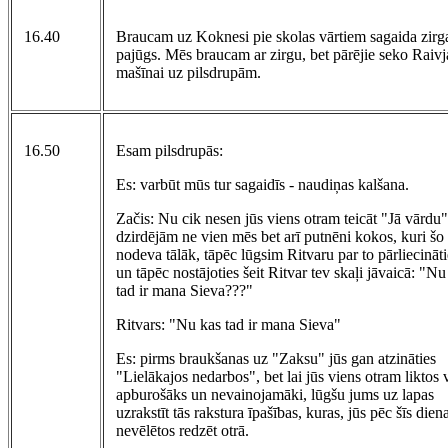
16.40
Braucam uz Koknesi pie skolas vārtiem sagaida zirg
pajūgs. Mēs braucam ar zirgu, bet pārējie seko Raivj
mašīnai uz pilsdrupām.
16.50
Esam pilsdrupās:
Es: varbūt mūs tur sagaidīs - naudiņas kalšana.
Začis: Nu cik nesen jūs viens otram teicāt "Jā vārdu"
dzirdējām ne vien mēs bet arī putnēni kokos, kuri šo
nodeva tālāk, tāpēc lūgsim Ritvaru par to pārliecināti
un tāpēc nostājoties šeit Ritvar tev skaļi jāvaicā: "Nu
tad ir mana Sieva???"
Ritvars: "Nu kas tad ir mana Sieva"
Es: pirms braukšanas uz "Zaksu" jūs gan atzināties
"Lielākajos nedarbos", bet lai jūs viens otram liktos 
apburošāks un nevainojamāki, lūgšu jums uz lapas
uzrakstīt tās rakstura īpašības, kuras, jūs pēc šīs dien
nevēlētos redzēt otrā.