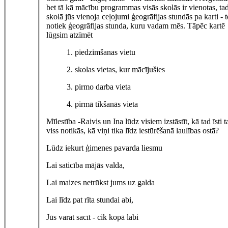
bet tā kā mācību programmas visās skolās ir vienotas, ta
skolā jūs vienoja ceļojumi ģeogrāfijas stundās pa karti - t
notiek ģeogrāfijas stunda, kuru vadam mēs. Tāpēc kartē
lūgsim atzīmēt
1. piedzimšanas vietu
2. skolas vietas, kur mācījušies
3. pirmo darba vieta
4. pirmā tikšanās vieta
Mīlestība -Raivis un Ina lūdz visiem izstāstīt, kā tad īsti t
viss notikās, kā viņi tika līdz iestūrēšanā laulības ostā?
Lūdz iekurt ģimenes pavarda liesmu
Lai saticība mājās valda,
Lai maizes netrūkst jums uz galda
Lai līdz pat rīta stundai abi,
Jūs varat sacīt - cik kopā labi