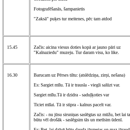
Fotografēšanās, šampanietis
"Zaksā" puķes tur meitenes, pēc tam atdod
15.45
Začis: aicina viesus doties kopā ar jauno pāri uz
"Kalnaziedu" muzeju. Tur daram visu, ko like.
16.30
Barucam uz Pērses tiltu: (atslēdziņa, zirņi, nešana)
Es: Sargiet mīlu. Tā ir trausla - viegli salūzt var.
Sargiet mīlu.Tā ir dzidra - saduļķoties var
Ticiet mīlai. Tā ir stipra - kalnus pacelt var.
Začis: - nu jūsu sirsniņas saslēgtas uz mūžu, bet lai t
būtu vēl drošāk - saslēgsim tās un metīsim ūdenī.
Es: Bet, lai dzīvē būtu daudz jāsmejas un maz jāraud