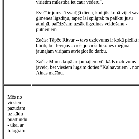
vīrietim mīlestība iet caur vēderu".
Es: šī ir jums tā svarīgā diena, kad jūs kopā vijiet sa
ģimenes ligzdiņu, tāpēc lai spilgtāk tā paliktu jūsu
atmiņā, palīdzēsim uzsāk ligzdiņas veidošanu -
putnēniem
Začis: Tāpēc Ritvar -- tavs uzdevums ir kokā pielikt 
būrīti, bet Ieviņas - cieši jo cieši lūkoties mēģināt
jaunajam vīriņam atvieglot šo darbu.
Začis: Mums kopā ar jaunajiem vēl kāds uzdevums
jāveic, bet viesiem lūgsim doties "Kalnavotiem", no
Ainas mašīnu.
Mēs no
viesiem
pazūdam
uz kādu
pusstundu
- tikai ar
fotogrāfu