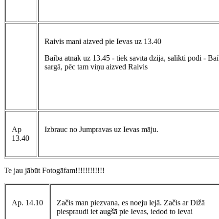
Raivis mani aizved pie Ievas uz 13.40
Baiba atnāk uz 13.45 - tiek savīta dzija, salikti podi - Ba
sargā, pēc tam viņu aizved Raivis
Ap
Izbrauc no Jumpravas uz Ievas māju.
13.40
Te jau jābūt Fotogāfam!!!!!!!!!!!!
Ap. 14.10
Začis man piezvana, es noeju lejā. Začis ar Dižā
piespraudi iet augšā pie Ievas, iedod to Ievai