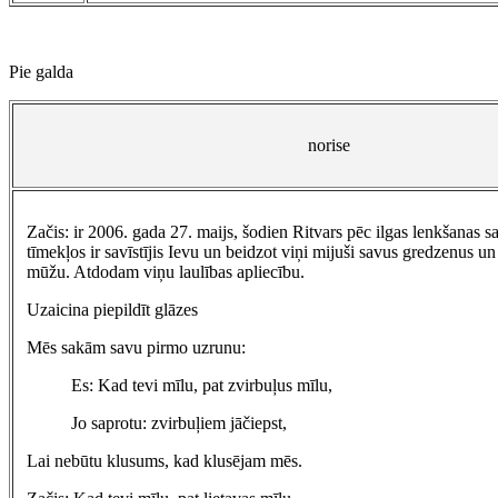
Pie galda
norise
Začis: ir 2006. gada 27. maijs, šodien Ritvars pēc ilgas lenkšanas s
tīmekļos ir savīstījis Ievu un beidzot viņi mijuši savus gredzenus un
mūžu. Atdodam viņu laulības apliecību.
Uzaicina piepildīt glāzes
Mēs sakām savu pirmo uzrunu:
Es: Kad tevi mīlu, pat zvirbuļus mīlu,
Jo saprotu: zvirbuļiem jāčiepst,
Lai nebūtu klusums, kad klusējam mēs.