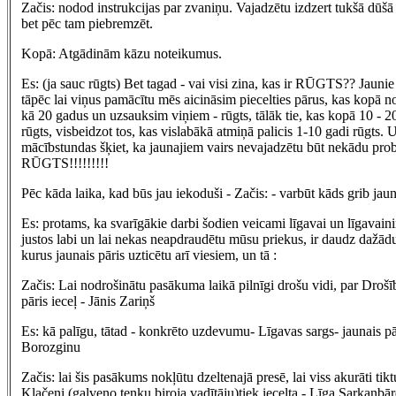
Začis: nodod instrukcijas par zvaniņu. Vajadzētu izdzert tukšā dūšā k
bet pēc tam piebremzēt.
Kopā: Atgādinām kāzu noteikumus.
Es: (ja sauc rūgts) Bet tagad - vai visi zina, kas ir RŪGTS?? Jaunie 
tāpēc lai viņus pamācītu mēs aicināsim piecelties pārus, kas kopā n
kā 20 gadus un uzsauksim viņiem - rūgts, tālāk tie, kas kopā 10 - 2
rūgts, visbeidzot tos, kas vislabākā atmiņā palicis 1-10 gadi rūgts. 
mācībstundas šķiet, ka jaunajiem vairs nevajadzētu būt nekādu prob
RŪGTS!!!!!!!!!
Pēc kāda laika, kad būs jau iekoduši - Začis: - varbūt kāds grib jau
Es: protams, ka svarīgākie darbi šodien veicami līgavai un līgavainim
justos labi un lai nekas neapdraudētu mūsu priekus, ir daudz dažā
kurus jaunais pāris uzticētu arī viesiem, un tā :
Začis: Lai nodrošinātu pasākuma laikā pilnīgi drošu vidi, par Drošī
pāris ieceļ - Jānis Zariņš
Es: kā palīgu, tātad - konkrēto uzdevumu- Līgavas sargs- jaunais pār
Borozginu
Začis: lai šis pasākums nokļūtu dzeltenajā presē, lai viss akurāti tikt
Klačeni (galveno tenku biroja vadītāju)tiek iecelta - Līga Sarkanbā