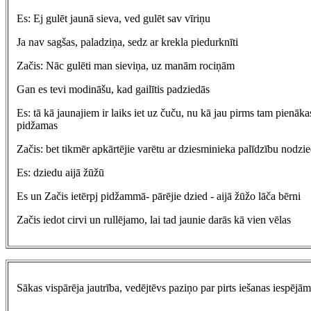
Es: Ej gulēt jaunā sieva, ved gulēt sav vīriņu
Ja nav sagšas, paladziņa, sedz ar krekla piedurknīti
Začis: Nāc gulēti man sieviņa, uz manām rociņām
Gan es tevi modināšu, kad gailītis padziedās
Es: tā kā jaunajiem ir laiks iet uz čuču, nu kā jau pirms tam pienāka
pidžamas
Začis: bet tikmēr apkārtējie varētu ar dziesminieka palīdzību nodzie
Es: dziedu aijā žūžū
Es un Začis ietērpj pidžammā- pārējie dzied - aijā žūžo lāča bērni
Začis iedot cirvi un rullējamo, lai tad jaunie darās kā vien vēlas
Sākas vispārēja jautrība, vedējtēvs paziņo par pirts iešanas iespējām