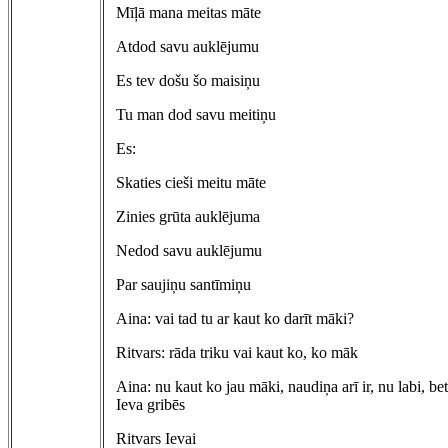
Mīļā mana meitas māte
Atdod savu auklējumu
Es tev došu šo maisiņu
Tu man dod savu meitiņu
Es:
Skaties cieši meitu māte
Zinies grūta auklējuma
Nedod savu auklējumu
Par saujiņu santīmiņu
Aina: vai tad tu ar kaut ko darīt māki?
Ritvars: rāda triku vai kaut ko, ko māk
Aina: nu kaut ko jau māki, naudiņa arī ir, nu labi, bet
Ieva gribēs
Ritvars Ievai