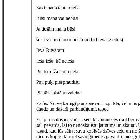
Saki mana tautu meita
Būsi mana vai nebūsi
Ja tiešām mana būsi
še Tev daiļo puķu pušķi (iedod Ievai ziedus)
Ieva Ritvaram
Iešu iešu, kā neiešu
Pie tik diža tautu dēla
Pati puķi piespraudīšu
Pie tā skaistā uzvalciņa
Začis: Nu veiksmīgi jaunā sieva ir izpirkta, vēl mūs 
daudz un dažadi pārbaudījumi, tāpēc
Es: pirms došanās ārā. - senāk saimnieces esot bēruš
sāli pavardā, lai to nenoskaustu ļaunums un skauģi.
tagad, kad jūs sākat savu kopīgās dzīves ceļu un no š
dienas kopīgi kursiet savu ģimenes pavardu, mēs gr