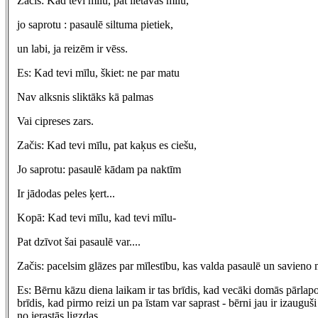
Začis: Kad tevi mīlu, pat lietavas mīlu,
jo saprotu : pasaulē siltuma pietiek,
un labi, ja reizēm ir vēss.
Es: Kad tevi mīlu, škiet: ne par matu
Nav alksnis sliktāks kā palmas
Vai cipreses zars.
Začis: Kad tevi mīlu, pat kaķus es ciešu,
Jo saprotu: pasaulē kādam pa naktīm
Ir jādodas peles ķert...
Kopā: Kad tevi mīlu, kad tevi mīlu-
Pat dzīvot šai pasaulē var....
Začis: pacelsim glāzes par mīlestību, kas valda pasaulē un savieno m
Es: Bērnu kāzu diena laikam ir tas brīdis, kad vecāki domās pārlapo
brīdis, kad pirmo reizi un pa īstam var saprast - bērni jau ir izauguši
no ierastās ligzdas.