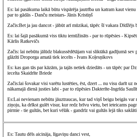
Es: lai pasākuma laikā būtu vispārēja jautrība un katram kaut vienu r
par to gādās - Danču meistars- Jānis Kristiņš
Začis:Bet ja jau dancot - jābūt arī mūzikai, tāpēc šī vakara Dīdžējs
Es: lai šajā pasākumā viss tiktu iemūžināts - par to rūpēsies - Kipsētā
Kārlis Ratkevičs
Začis: lai nebūtu jālūdz blakussēdētājam vai sliktākā gadījumā sev p
glāzīti Droporga amatā tiek iecelts - Ivans Koļesņikovs
Es: kas gan tās par kāzām, ja tajās netiek dziedāts - un tāpēc par D
iecelta Skaidrīte Briede
Začis:lai šovakar visi varētu lustēties, ēst, dzert ... nu visu darīt uz
nākamajā dienā justies labi - par to rūpēsies Dakterīte-Ingrīda Saulī
Es:Lai nevienam nebūtu jāuztraucas, kur tad viņš beigu beigās var no
ziņoju, ka drīkst gulēt visur, kur redz brīvu vietu, bet ieteicams pagr
pirmie - tie gultās, bet kuri vēlāk - gandrīz vai gultās lejā tiks saklāt
Es: Tautu dēls aicināja, līgaviņu danci vest,