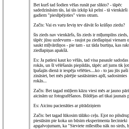
Bet kurš tad šodien vēlas runāt par slikto? - tāpēc
sadedzināsim tās, lai tās izkūp kā pelni - tā vienkārši 
gadiem "pieslīpējoties" viens otram.
Začis: Vai es varu Ieviņ tev dāvāt šo krāšņo ziedu?
šis zieds nav vienkāršs, šis zieds ir mīļumpilns zieds,
tāpēc jūsu uzdevums - raujot pa ziedlapiņai vienam o
saukt mīļvārdiņos - pie tam - uz tāda burtiņa, kas raks
ziedlapiņas apakšā.
Es: Ja patiesi kaut ko vēlās, tad visa pasaule sadodas
rokās, un šī vēlēšanās piepildās, tāpēc arī jums tik ļot
īpašajās dienā ir iespēja vēlēties....ko - to jau jūs paši
zināsiet, bet mēs pārējie sastāsimies aplī, sadosimies
rokās...
Začis: Bet tagad mūļiem kāzu viesi mēs ar jauno pāri
aicinām uz fotografēšanos. Bildējas arī tikai jaunais p
Es: Aicinu pacienāties ar pīrādziņiem
Začis: bet tagad lūkosim tālāko ceļu. Ejot no pilsdr
piestāsim pie koka un būsim eksperimenta liecinieki
apgalvojumam, ka "Sieviete mīlestība nāk no sirds, b