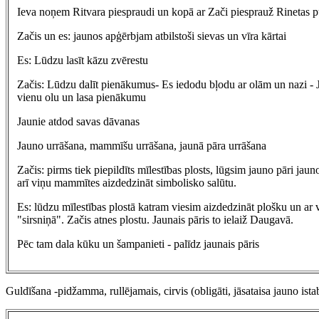
Ieva noņem Ritvara piespraudi un kopā ar Zači piesprauž Rinetas
Začis un es: jaunos apģērbjam atbilstoši sievas un vīra kārtai
Es: Lūdzu lasīt kāzu zvērestu
Začis: Lūdzu dalīt pienākumus- Es iedodu bļodu ar olām un nazi - Ja
vienu olu un lasa pienākumu
Jaunie atdod savas dāvanas
Jauno urrāšana, mammīšu urrāšana, jaunā pāra urrāšana
Začis: pirms tiek piepildīts mīlestības plosts, lūgsim jauno pāri jaun
arī viņu mammītes aizdedzināt simbolisko salūtu.
Es: lūdzu mīlestības plostā katram viesim aizdedzināt plošku un ar 
"sirsniņā". Začis atnes plostu. Jaunais pāris to ielaiž Daugavā.
Pēc tam dala kūku un šampanieti - palīdz jaunais pāris
Guldīšana -pidžamma, rullējamais, cirvis (obligāti, jāsataisa jauno ista