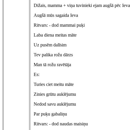
Dižais, mamma + viņa tuvinieki ejam augšā pēc Ieva
Augšā mūs sagaida Ieva
Ritvars: - dod mammai puķi
Laba diena meitas māte
Uz pusēm dalīsim
Tev palika rožu dārzs
Man tā rožu ravētāja
Es:
Turies ciet meitu māte
Zinies grūtu auklējumu
Nedod savu auklējumu
Par puķu gabaliņu
Ritvars: - dod naudas maisiņu