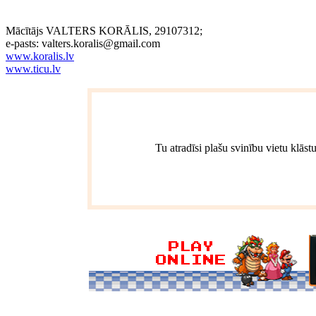
Mācītājs VALTERS KORĀLIS, 29107312;
e-pasts:
valters.koralis@gmail.com
www.koralis.lv
www.ticu.lv
Tu atradīsi plašu svinību vietu klāst