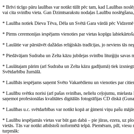
* Brīvi ticīgo pāru laulības var notikt tūlīt pēc tam, kad Laulības nos
vai cita svinību vieta. Gan Dzimtsarakstu nodaļas Laulību noslēgšana, 
* Laulība notiek Dieva Tēva, Dēla un Svētā Gara vārdā pēc Vidzemē p
* Pirms ceremonijas iespējams vienoties par vietas kopīgu labiekārt
* Laulātie var pārstāvēt dažādas reliģiskās tradīcijas, jo neviens tās n
* Piedāvājam Sudraba un Zelta kāzu jubilejas svinību liturģiju savas mā
* Laulātajam pārim (arī Sudraba un Zelta kāzu gadījumā) tiek izsniegta 
Svētdarbību žurnālā.
* Laulībās iespējams saņemt Svēto Vakarēdienu un vienoties par citi
* Laulību svētku norisi (arī pašas svinības, nelielu ceļojumu, mielas
saņemot profesionālas kvalitātes digitālās fotogrāfijas CD diskā (Guna 
* Laulības u.c. svētdarbības var notikt kopā ar ģimeni viņu pašu mājās
* Laulību iespējamās vietas var būt gan dabā – pie jūras, ezera, uz plo
vietās. Tās var notikt atbilstoši noformētā telpā. Piemēram, pilī, viesu
turpmāk: