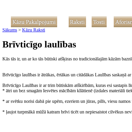
Sākums
>
Kāzu Raksti
Brīvticīgo laulības
Kās tās ir, un ar ko tās būtiski atšķiras no tradicionālajām kāzām bazn
Brīvticīgo laulības ir ātrākas, ērtākas un citādākas Laulības saskaņā ar 
Brīvticīgo Laulības ir ar trim būtiskām atškirībām, kuras esi sastapis l
* ātri un bez smagām Iesvētes mācībām kllātienē (izdales materiāli tiek
* ar svētku norisi dabā pie upēm, ezeriem un jūras, pilīs, viesu namos
* ļaujot turpmākā mūžā katram brīvi ticēt un nepiesaistot cilvēkus nevi