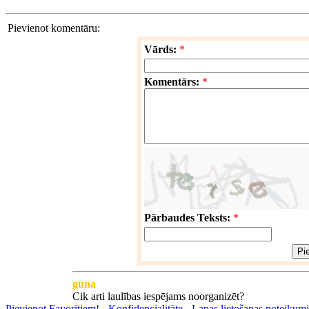
Pievienot komentāru:
Vārds:
*
Komentārs:
*
Pārbaudes Teksts:
*
guna
Cik arti laulības iespējams noorganizēt?
Pievienot Favorītiem!
-
Konfidencialitāte
-
Lapas lietošanas noteikumi