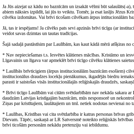
Ja Jūs aizejat uz kādu no baznīcām un izsakāt vēlmi būt salaulāts(-a), t
abiem nāksies izpildīt, lai jūs to veiktu. Tomēr, ja esat lasījis Jēzus Kri
cilvēku izdomātas. Vai brīvi ticošam cilvēkam ārpus intitucionālām ba
Jā, tas ir iespējams! Ja cilvēks pats sevi apzinās brīvi ticīgu (ar insti
veidot savas dzimtas un tautas tradīcijas.
Šajā sadaļā pastāstīsim par Laulībām, kas kaut kādā mērā atšķiras no 
* Nav nepieciešamas t.s. Iesvētes klātienes mācības. Kristāmo un iesvē
Līgavainis un līgava var apmeklēt brīvi ticīgo cilvēku klātienes saietus 
* Laulībās brīvticigiem (ārpus institucionālām baznīcām esošiem) cilvēk
institucionālus draudzes locekļu pienākumus, ikgadējās biedru iemaksa
parasti ir saistošas visās institucionālajās reliģiskajās draudzēs, saskaņā
* Brīvi ticīgo Laulībām vai citām svētdarbībām nav nekāda sakara ar LE
daudzām Latvijas kristīgajām baznīcām, mūs nesponsorē un nekontrolē n
Ziņas par kristītajiem, laulātajiem un tml. netiek nodotas nevienai no
* Laulības, Kristības vai cita svētdarbība ir katras personas brīvas grib
Dievam. Tāpēc, saskaņā ar LR Satversmē noteikto reliģiskās brīvības pr
brīvi ticošām personām nekādu pretenziju vai iebildumu.