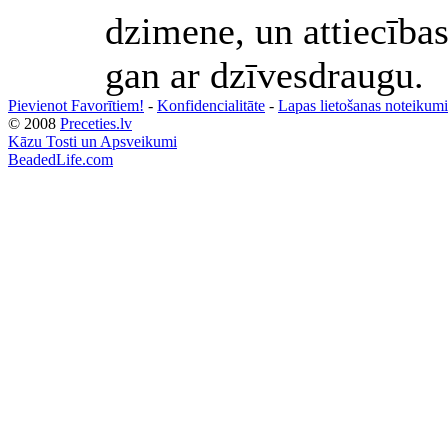
dzimene, un attiecības
gan ar dzīvesdraugu.
Pievienot Favorītiem!
-
Konfidencialitāte
-
Lapas lietošanas noteikumi
© 2008
Preceties.lv
Kāzu Tosti un Apsveikumi
BeadedLife.com