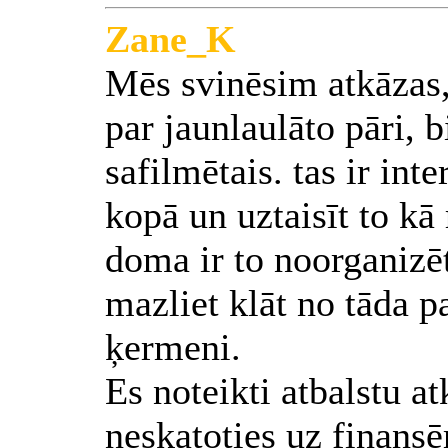
Zane_K
Mēs svinēsim atkāzas, 
par jaunlaulāto pāri, b
safilmētais. tas ir int
kopā un uztaisīt to kā
doma ir to noorganizēt 
mazliet klāt no tāda 
ķermeni.
Es noteikti atbalstu a
neskatoties uz finansē