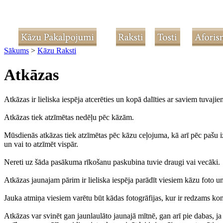
Sākums
>
Kāzu Raksti
Atkāzas
Atkāzas ir lieliska iespēja atcerēties un kopā dalīties ar saviem tuvaji
Atkāzas tiek atzīmētas nedēļu pēc kāzām.
Mūsdienās atkāzas tiek atzīmētas pēc kāzu ceļojuma, kā arī pēc pašu i
un vai to atzīmēt vispār.
Nereti uz šāda pasākuma rīkošanu paskubina tuvie draugi vai vecāki.
Atkāzas jaunajam pārim ir lieliska iespēja parādīt viesiem kāzu foto un
Jauka atmiņa viesiem varētu būt kādas fotogrāfijas, kur ir redzams konk
Atkāzas var svinēt gan jaunlaulāto jaunajā mītnē, gan arī pie dabas, ja 