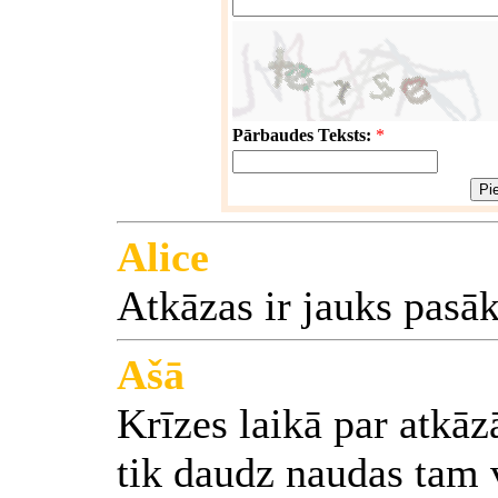
Pārbaudes Teksts:
*
Alice
Atkāzas ir jauks pasā
Ašā
Krīzes laikā par atkāz
tik daudz naudas tam