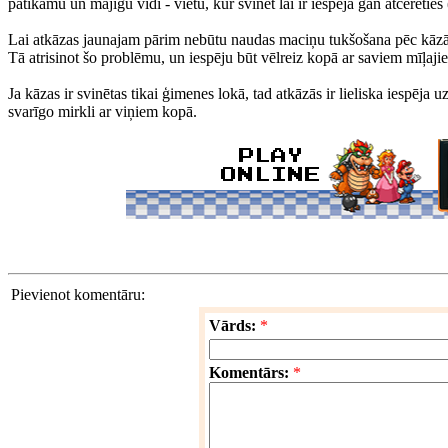
patīkamu un mājīgu vidi - vietu, kur svinēt lai ir iespēja gan atcerēties
Lai atkāzas jaunajam pārim nebūtu naudas maciņu tukšošana pēc kāzām
Tā atrisinot šo problēmu, un iespēju būt vēlreiz kopā ar saviem mīļaji
Ja kāzas ir svinētas tikai ģimenes lokā, tad atkāzās ir lieliska iespēja u
svarīgo mirkli ar viņiem kopā.
Pievienot komentāru:
Vārds:
*
Komentārs:
*