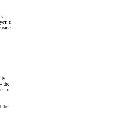
ов
ет, и
самое
lly
– the
ues of
d the