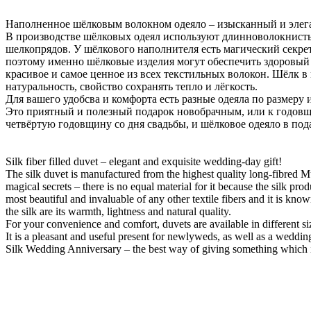
Наполненное шёлковым волокном одеяло – изысканный и элега
В производстве шёлковых одеял используют длинноволокнисты
шелкопрядов. У шёлкового наполнителя есть магический секрет
поэтому именно шёлковые изделия могут обеспечить здоровый с
красивое и самое ценное из всех текстильных волокон. Шёлк в
натуральность, свойство сохранять тепло и лёгкость.
Для вашего удобсва и комфорта есть разные одеяла по размеру 
Это приятный и полезный подарок новобрачным, или к годов
четвёртую годовщину со дня свадьбы, и шёлковое одеяло в по
Silk fiber filled duvet – elegant and exquisite wedding-day gift!
The silk duvet is manufactured from the highest quality long-fibred Mu
magical secrets – there is no equal material for it because the silk pr
most beautiful and invaluable of any other textile fibers and it is know
the silk are its warmth, lightness and natural quality.
For your convenience and comfort, duvets are available in different si
It is a pleasant and useful present for newlyweds, as well as a weddi
Silk Wedding Anniversary – the best way of giving something which i