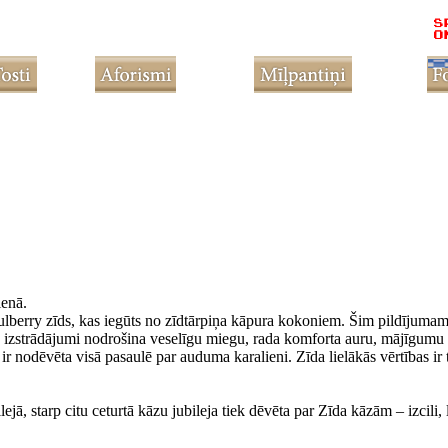
ienā.
Mulberry zīds, kas iegūts no zīdtārpiņa kāpura kokoniem. Šim pildījuma
da izstrādājumi nodrošina veselīgu miegu, rada komforta auru, mājīgumu
ir nodēvēta visā pasaulē par auduma karalieni. Zīda lielākās vērtības ir 
ā, starp citu ceturtā kāzu jubileja tiek dēvēta par Zīda kāzām – izcili, 