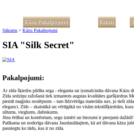
Sākums
>
Kāzu Pakalpojumi
SIA "Silk Secret"
Pakalpojumi:
Ar zīda šķiedru pildīta sega - eleganta un izsmalcināta dāvana Kāzu d
Zīda sedziņu ražošanā tiek izmantots augstas kvalitātes garšķiedras 
piemīt maģisks noslēpums – tam līdzvērtīga materiāla nav, jo tieši zī
eleganci. Zīds – skaistākā un vērtīgākā no visām tekstilšķiedrām, kura 
siltums, vieglums, dabiskums.
Jūsu ērtībai un komfortam, segu izmēri un biezumi ir pieejami dažādi!
Patīkama un noderīga dāvana Jaunlaulātajiem, kā arī dāvana kāzu jubilej
pasniegtu ko tādu, kas ir no zīda.