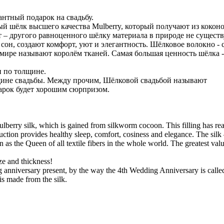
нтный подарок на свадьбу.
й шёлк высшего качества Mulberry, который получают из кокон
 – другого равноценного шёлку материала в природе не существу
он, создают комфорт, уют и элегантность. Шёлковое волокно - 
 мире называют королём тканей. Самая большая ценность шёлка -
и по толщине.
щине свадьбы. Между прочим, Шёлковой свадьбой называют
дарок будет хорошим сюрпризом.
lberry silk, which is gained from silkworm cocoon. This filling has rea
oduction provides healthy sleep, comfort, cosiness and elegance. The silk 
n as the Queen of all textile fibers in the whole world. The greatest val
ze and thickness!
ng anniversary present, by the way the 4th Wedding Anniversary is calle
s made from the silk.