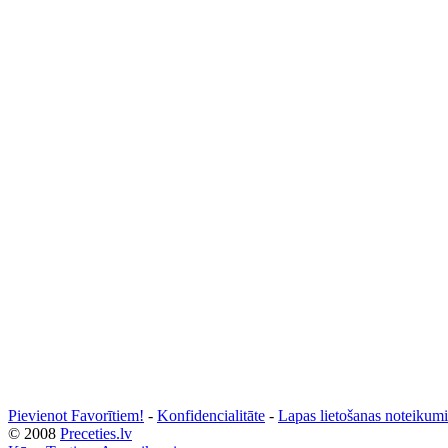
Pievienot Favorītiem!
-
Konfidencialitāte
-
Lapas lietošanas noteikumi
© 2008
Preceties.lv