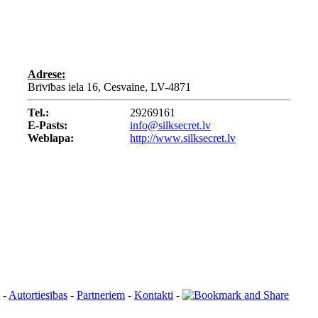
Adrese:
Brīvības iela 16, Cesvaine, LV-4871
Tel.:
29269161
E-Pasts:
info@silksecret.lv
Weblapa:
http://www.silksecret.lv
-
Autortiesības
-
Partneriem
-
Kontakti
-