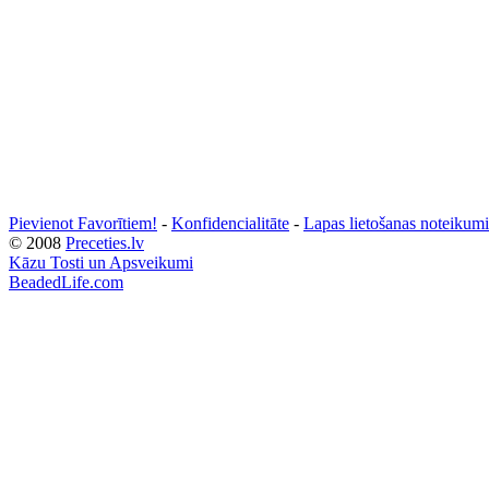
Pievienot Favorītiem!
-
Konfidencialitāte
-
Lapas lietošanas noteikumi
© 2008
Preceties.lv
Kāzu Tosti un Apsveikumi
BeadedLife.com