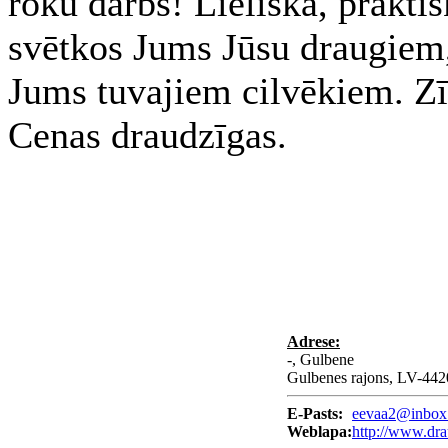
roku darbs! Lieliska, prakti
svētkos Jums Jūsu draugiem,
Jums tuvajiem cilvēkiem. 
Cenas draudzīgas.
Adrese:
-, Gulbene
Gulbenes rajons, LV-442
E-Pasts:
eevaa2@inbox
Weblapa:
http://www.dra