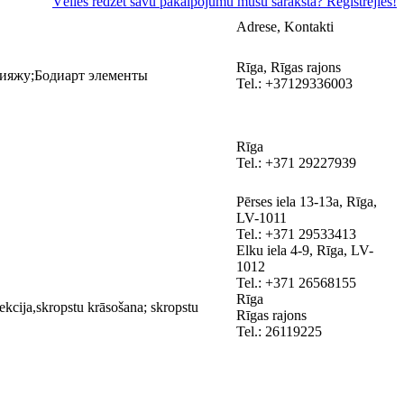
Vēlies redzēt savu pakalpojumu mūsu sarakstā? Reģistrējies!
Adrese, Kontakti
Rīga, Rīgas rajons
ияжу;Бодиарт элементы
Tel.: +37129336003
Rīga
Tel.: +371 29227939
Pērses iela 13-13a, Rīga,
LV-1011
Tel.: +371 29533413
Elku iela 4-9, Rīga, LV-
1012
Tel.: +371 26568155
Rīga
rekcija,skropstu krāsošana; skropstu
Rīgas rajons
Tel.: 26119225