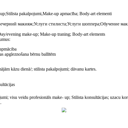
p;Stilista pakalpojumi,Make-up apmacība; Body-art elementi
черний макияж;Услуги стилиста;Услуги шоппера;Обучение мак
 Day/evening make-up; Make-up traning; Body-art elements
jumus:
 apmāciba
jas apgleznošana bērnu ballītēm
jām kāzu dienā/; stilista pakalpojumi; dāvanu kartes.
ultācijas
jumi; visu veidu profesionāls make- up; Stilista konsultācijas; uzacu ko
.