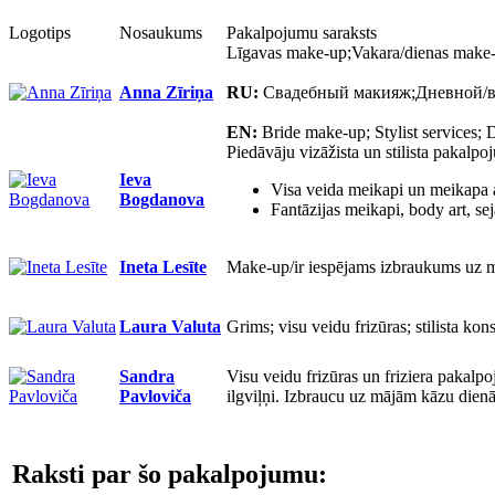
Logotips
Nosaukums
Pakalpojumu saraksts
Līgavas make-up;Vakara/dienas make-u
Anna Zīriņa
RU:
Свадебный макияж;Дневной/ве
EN:
Bride make-up; Stylist services;
Piedāvāju vizāžista un stilista pakalpo
Ieva
Visa veida meikapi un meikapa
Bogdanova
Fantāzijas meikapi, body art, se
Ineta Lesīte
Make-up/ir iespējams izbraukums uz mā
Laura Valuta
Grims; visu veidu frizūras; stilista kons
Sandra
Visu veidu frizūras un friziera pakalpo
Pavloviča
ilgviļņi. Izbraucu uz mājām kāzu dienā
Raksti par šo pakalpojumu: