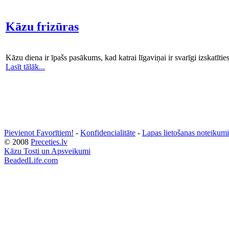
Kāzu frizūras
Kāzu diena ir īpašs pasākums, kad katrai līgaviņai ir svarīgi izskatītie
Lasīt tālāk...
Pievienot Favorītiem!
-
Konfidencialitāte
-
Lapas lietošanas noteikumi
© 2008
Preceties.lv
Kāzu Tosti un Apsveikumi
BeadedLife.com