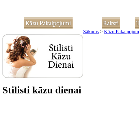
Sākums
>
Kāzu Pakalpojum
Stilisti kāzu dienai