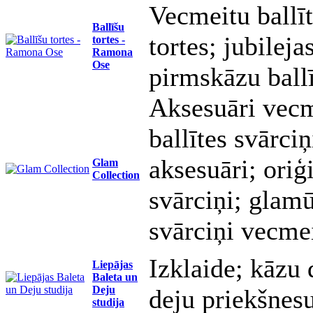
Vecmeitu ballīt
Ballīšu
tortes; jubileja
tortes -
Ramona
Ose
pirmskāzu ballī
Aksesuāri vecm
ballītes svārci
aksesuāri; oriģ
Glam
Collection
svārciņi; glamū
svārciņi vecme
Izklaide; kāzu 
Liepājas
Baleta un
Deju
deju priekšnes
studija