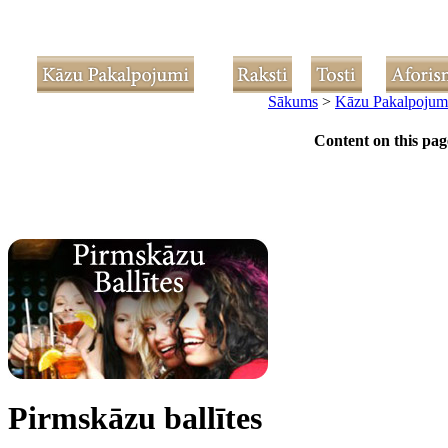
Sākums
>
Kāzu Pakalpojum
Content on this pag
Pirmskāzu ballītes