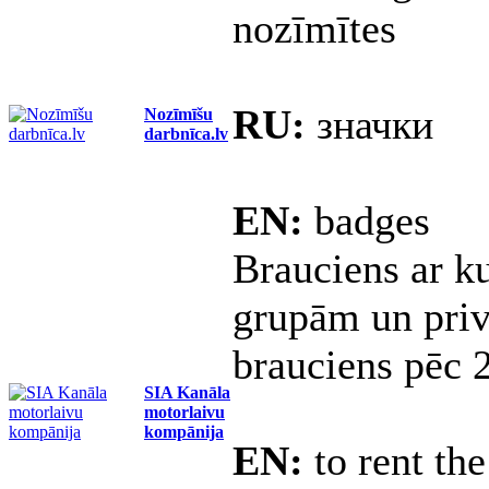
nozīmītes
RU:
значки
Nozīmīšu
darbnīca.lv
EN:
badges
Brauciens ar ku
grupām un priv
brauciens pēc 
SIA Kanāla
motorlaivu
kompānija
EN:
to rent the