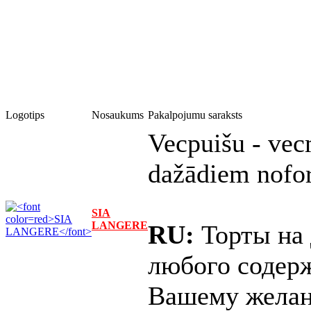
Logotips
Nosaukums
Pakalpojumu saraksts
Vecpuišu - vecm
dažādiem nofo
SIA
LANGERE
RU:
Торты на 
любого содер
Вашему жела