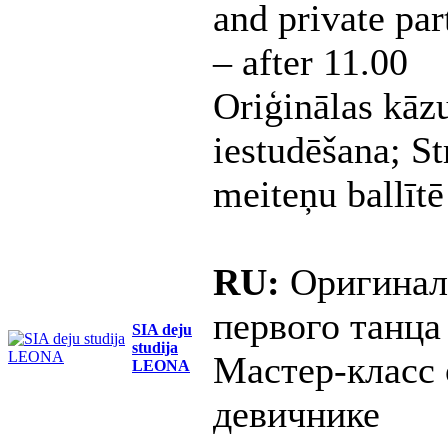
and private part
– after 11.00
Oriģinālas kāzu
iestudēšana; St
meiteņu ballītē
RU:
Оригиналь
первого танца
SIA deju
studija
Мастер-класс
LEONA
девичнике