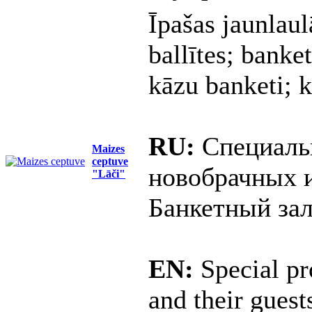
Īpašas jaunlau
ballītes; banke
kāzu banketi; k
RU:
Специаль
Maizes
ceptuve
новобрачных и
"Lāči"
Банкетный зал
EN:
Special p
and their guest