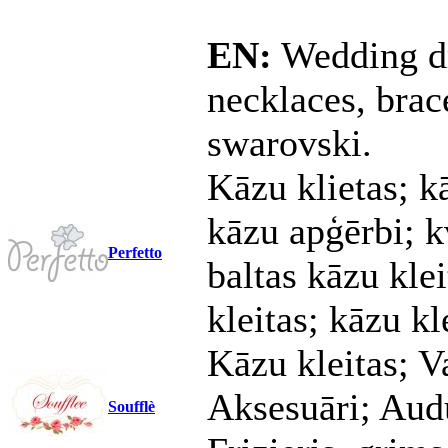
EN:
Wedding dre
necklaces, brac
swarovski.
Kāzu klietas; kā
kāzu apģērbi; kv
Perfetto
baltas kāzu kle
kleitas; kāzu k
Kāzu kleitas; V
Aksesuāri; Aud
Soufflè