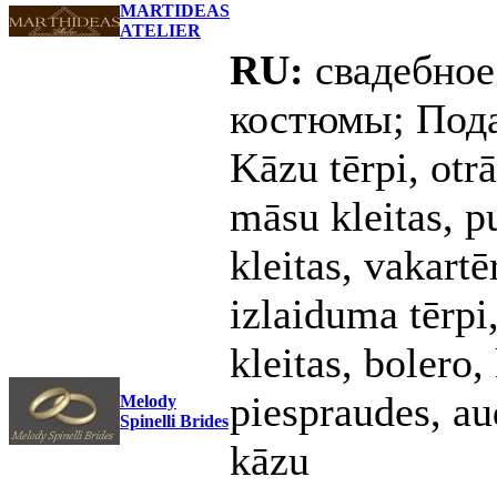
MARTIDEAS
ATELIER
RU:
свадебное
костюмы; Пода
Kāzu tērpi, otrā
māsu kleitas, p
kleitas, vakartē
izlaiduma tērpi,
kleitas, bolero,
piespraudes, a
Melody
Spinelli Brides
kāzu