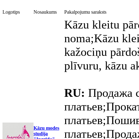
Logotips
Nosaukums
Pakalpojumu saraksts
Kāzu kleitu pā
noma;Kāzu klei
kažociņu pārdo
plīvuru, kāzu a
RU:
Продажа 
платьев;Прока
платьев;Поши
Kāzu modes
платьев;Прода
studija