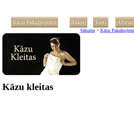
Sākums
>
Kāzu Pakalpojum
Kāzu kleitas