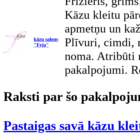
Frizieris, grims
Kāzu kleitu pā
apmetņu un kaž
Plīvuri, cimdi,
kāzu salons
"Feja"
noma. Atribūti 
pakalpojumi. R
Raksti par šo pakalpoj
Pastaigas savā kāzu klei