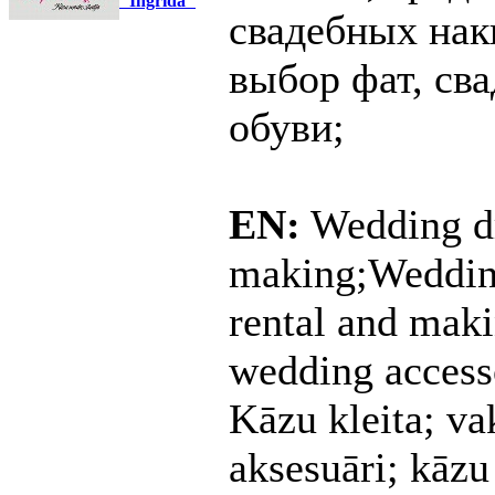
"Ingrīda"
свадебных на
выбор фат, св
обуви;
EN:
Wedding dre
making;Wedding
rental and maki
wedding access
Kāzu kleita; vak
aksesuāri; kāzu