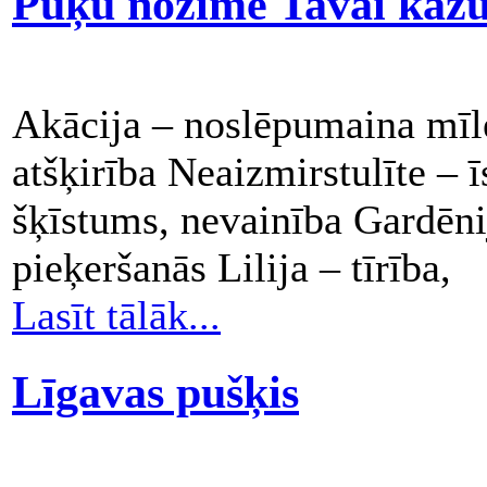
Puķu nozīme Tavai kāzu
Akācija – noslēpumaina mīle
atšķirība Neaizmirstulīte – 
šķīstums, nevainība Gardēnij
pieķeršanās Lilija – tīrība,
Lasīt tālāk...
Līgavas pušķis