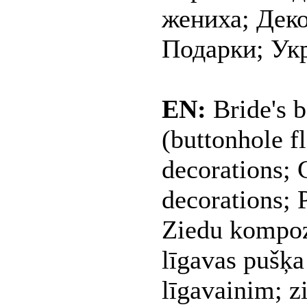
жениха; Дек
Подарки; Ук
EN:
Bride's 
(buttonhole f
decorations;
decorations; 
Ziedu kompozī
līgavas pušķa
līgavainim; z