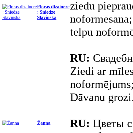
ziedu piepra
Floras dizainere
: Sniedze
noformēsana;
Slavinska
telpu noformē
RU:
Свадебн
Ziedi ar mīles
noformējums;
Dāvanu grozi
RU:
Цветы с
Žanna