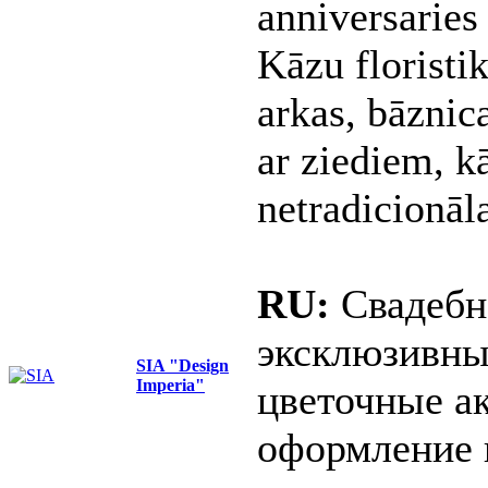
anniversaries
Kāzu floristik
arkas, bāznic
ar ziediem, k
netradicionāl
RU:
Свадебн
эксклюзивны
SIA "Design
Imperia"
цветочные ак
оформление 