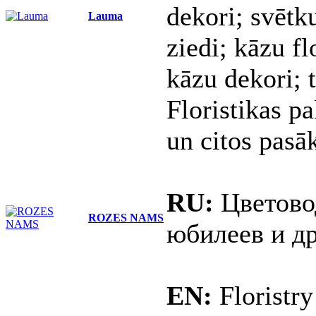
dekori; svētk
Lauma
ziedi; kāzu fl
kāzu dekori; 
Floristikas pa
un citos pas
RU:
Цветовод
ROZES NAMS
юбилеев и д
EN:
Floristry