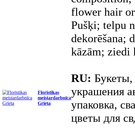
flower hair o
Pušķi; telpu 
dekorēšana; d
kāzām; ziedi
RU:
Букеты,
украшения а
Floristikas
meistardarbnīca
упаковка, св
Grieta
цветы для св