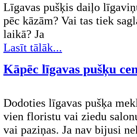
Līgavas pušķis daiļo līgaviņ
pēc kāzām? Vai tas tiek sag
laikā? Ja
Lasīt tālāk...
Kāpēc līgavas pušķu cena
Dodoties līgavas pušķa mek
vien floristu vai ziedu sal
vai paziņas. Ja nav bijusi n