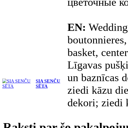
цветочные к
EN:
Wedding 
boutonnieres,
basket, cente
Līgavas pušķi
un baznīcas d
SIA SENČU
SĒTA
ziedi kāzu die
dekori; ziedi
Raksti par šo pakalpoj