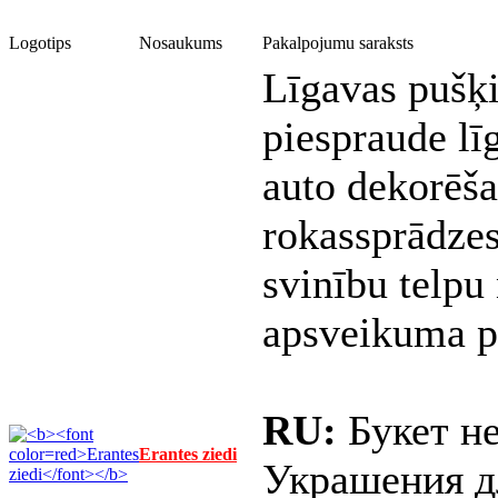
Logotips
Nosaukums
Pakalpojumu saraksts
Līgavas pušķi
piespraude lī
auto dekorēša
rokassprādz
svinību telpu
apsveikuma p
RU:
Букет не
Erantes ziedi
Украшения дл