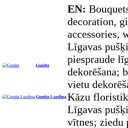
EN:
Bouquets
decoration, g
accessories, 
Līgavas pušķ
piespraude l
Gunita
dekorēšana; b
vietu dekorēš
Kāzu floristik
Gunita Lazdiņa
Līgavas pušķi
vītnes; ziedu