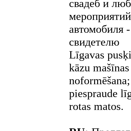
свадеб и лю
мероприятий.
автомобиля -
свидетелю
Līgavas pusķi
kāzu mašīnas 
noformēšana;
piespraude lī
rotas matos.