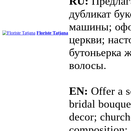
RU:
Предлага
дубликат бу
машины; офо
Floriste Tatjana
церкви; нас
бутоньерка ж
волосы.
EN:
Offer a s
bridal bouque
decor; church
composition; 