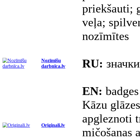
priekšauti; 
veļa; spilve
nozīmītes
RU:
значки
Nozīmīšu
darbnīca.lv
EN:
badges
Kāzu glāzes
apgleznoti 
Originali.lv
mičošanas a