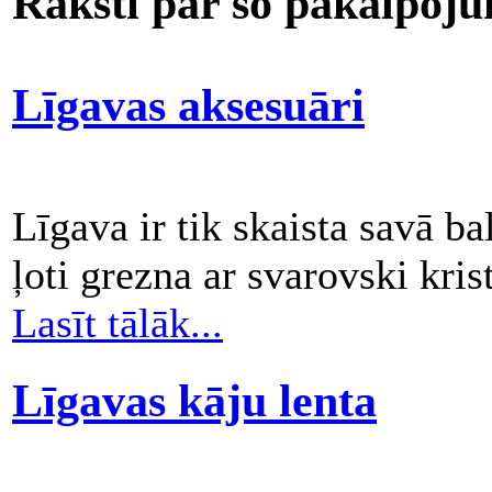
Raksti par šo pakalpoj
Līgavas aksesuāri
Līgava ir tik skaista savā ba
ļoti grezna ar svarovski kri
Lasīt tālāk...
Līgavas kāju lenta