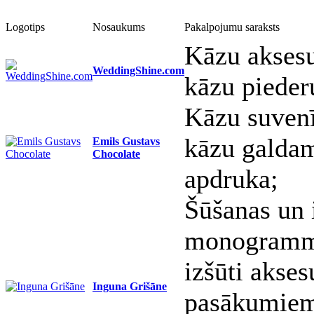
Logotips
Nosaukums
Pakalpojumu saraksts
Kāzu aksesu
WeddingShine.com
kāzu pieder
Kāzu suvenī
kāzu galdam
Emils Gustavs
Chocolate
apdruka;
Šūšanas un 
monogrammas
izšūti akse
Inguna Grišāne
pasākumiem;