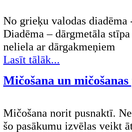
No grieķu valodas diadēma -
Diadēma – dārgmetāla stīpa
neliela ar dārgakmeņiem
Lasīt tālāk...
Mičošana un mičošanas
Mičošana norit pusnaktī. Ner
šo pasākumu izvēlas veikt āt