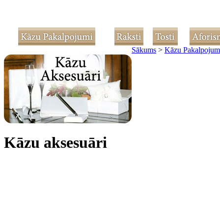
Sākums
>
Kāzu Pakalpojum
Kāzu aksesuāri