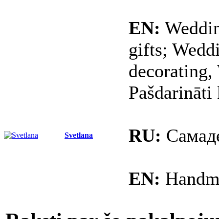
EN:
Weddin
gifts; Wedd
decorating,
Pašdarināti
RU:
Самаде
Svetlana
EN:
Handma