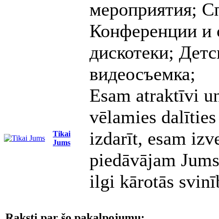
мероприятия; С
Конференции и 
дискотеки; Детс
видеосъемка;
Esam atraktīvi un
vēlamies dalīties
izdarīt, esam izv
Tikai
Jums
piedāvājam Jums 
ilgi kārotās svinī
Raksti par šo pakalpojumu: