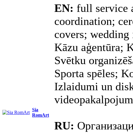
EN:
full service
coordination; ce
covers; wedding 
Kāzu aģentūra; K
Svētku organizēš
Sporta spēles; K
Izlaidumi un dis
videopakalpojum
Sia
RomArt
RU:
Организаци