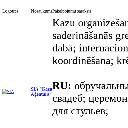
Logotips
Nosaukums
Pakalpojumu saraksts
Kāzu organizēšan
saderināšanās gr
dabā; internacion
koordinēšana; kr
RU:
обручальные
SIA "Kāzu
Aģentūra"
свадеб; церемон
для стульев;