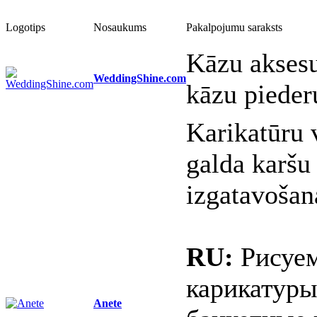
Logotips
Nosaukums
Pakalpojumu saraksts
Kāzu aksesu
WeddingShine.com
kāzu pieder
Karikatūru 
galda karšu
izgatavošan
RU:
Рисуем
карикатуры
Anete