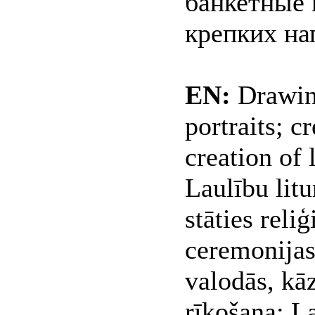
банкетные 
крепких на
EN:
Drawing
portraits; c
creation of 
Laulību litu
stāties reli
ceremonijas
valodās, kā
rīkošana; L