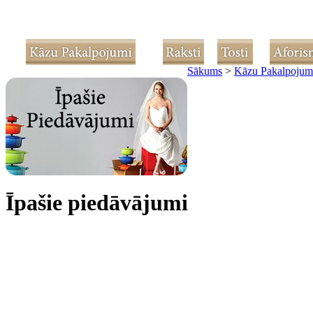
Sākums
>
Kāzu Pakalpojum
Īpašie piedāvājumi