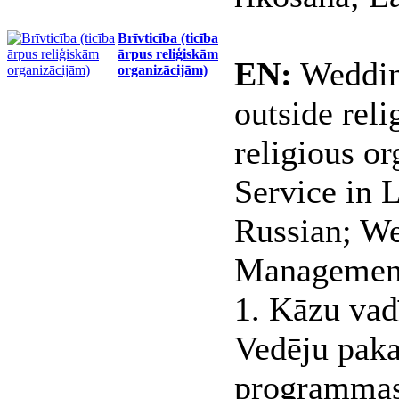
Brīvticība (ticība
ārpus reliģiskām
EN:
Wedding
organizācijām)
outside rel
religious o
Service in 
Russian; W
Managemen
1. Kāzu vad
Vedēju paka
programmas;