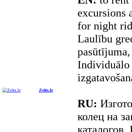
excursions a
for night ri
Laulību gre
pasūtījuma, 
Individuālo
izgatavošan
Zelts.lv
RU:
Изгото
колец на з
каталогов.