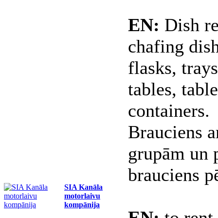
EN:
Dish re
chafing dish
flasks, trays
tables, tabl
containers.
Brauciens a
grupām un p
brauciens p
SIA Kanāla
motorlaivu
kompānija
EN:
to rent