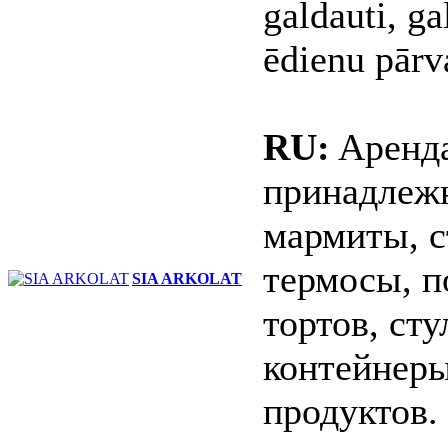
galdauti, ga
ēdienu pārv
RU:
Aренда
принадлежн
мармиты, с
термосы, п
SIA ARKOLAT
тортов, сту
контейнеры
продуктов.