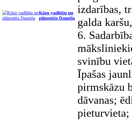
izdarības, t
Kāzu vadītāja un
plānotāja Dagnija
galda karšu
6. Sadarbīb
mākslinieki
svinību vie
Īpašas jaun
pirmskāzu b
dāvanas; ēd
pieturvieta;