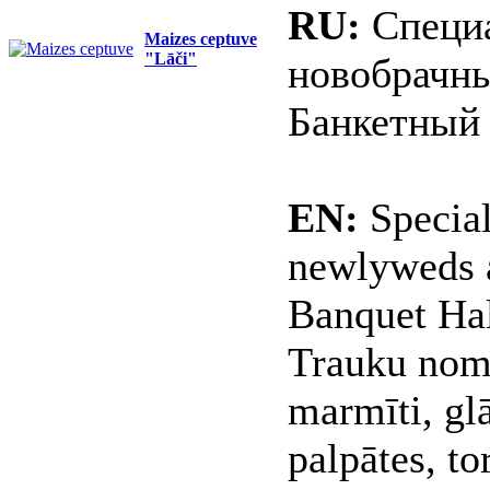
RU:
Специа
Maizes ceptuve
"Lāči"
новобрачны
Банкетный 
EN:
Specia
newlyweds a
Banquet Ha
Trauku noma
marmīti, glā
palpātes, tor