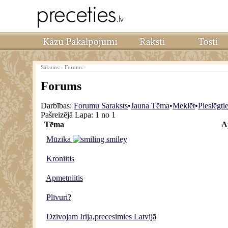
Sākums
Forums
>
Forums
Darbības:
Forumu Saraksts
•
Jauna Tēma
•
Meklēt
•
Pieslēgti
Pašreizējā Lapa:
1 no 1
Tēma
A
Mūzika
Kroniitis
Apmetniitis
Plīvuri?
Dzivojam Irija,precesimies Latvijā