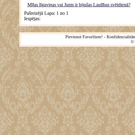
Mīļas līgaviņas vai Jums ir bijušas Laulības svētdienā?
Pašreizējā Lapa:
1 no 1
Iespējas:
Pievienot Favorītiem!
-
Konfidencialitāt
©